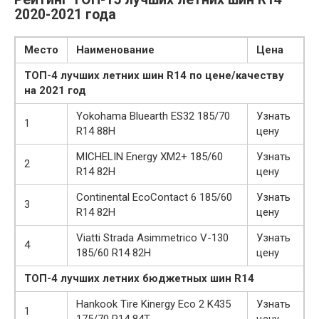
2020-2021 года
Место
Наименование
Цена
ТОП-4 лучших летних шин R14 по цене/качеству
на 2021 год
Yokohama Bluearth ES32 185/70
Узнать
1
R14 88H
цену
MICHELIN Energy XM2+ 185/60
Узнать
2
R14 82H
цену
Continental EcoContact 6 185/60
Узнать
3
R14 82H
цену
Viatti Strada Asimmetrico V-130
Узнать
4
185/60 R14 82H
цену
ТОП-4 лучших летних бюджетных шин R14
Hankook Tire Kinergy Eco 2 K435
Узнать
1