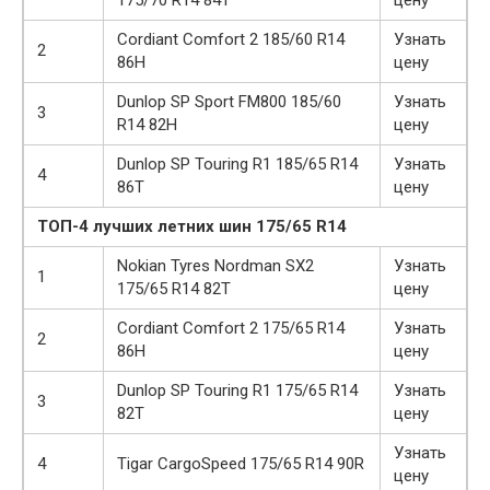
175/70 R14 84T
цену
Cordiant Comfort 2 185/60 R14
Узнать
2
86H
цену
Dunlop SP Sport FM800 185/60
Узнать
3
R14 82H
цену
Dunlop SP Touring R1 185/65 R14
Узнать
4
86T
цену
ТОП-4 лучших летних шин 175/65 R14
Nokian Tyres Nordman SX2
Узнать
1
175/65 R14 82T
цену
Cordiant Comfort 2 175/65 R14
Узнать
2
86H
цену
Dunlop SP Touring R1 175/65 R14
Узнать
3
82T
цену
Узнать
4
Tigar CargoSpeed 175/65 R14 90R
цену