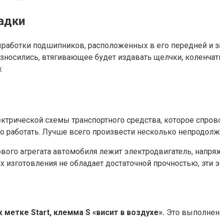
адки
выработки подшипников, расположенных в его передней и з
 износились, втягивающее будет издавать щелчки, коленча
:
трической схемы транспортного средства, которое спровоц
го работать. Лучше всего произвести несколько непродол
ового агрегата автомобиля лежит электродвигатель, напря
их изготовления не обладает достаточной прочностью, эти
к метке
Start, клемма
S «висит в воздухе».
Это выполнено