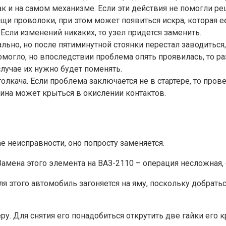
 так и на самом механизме. Если эти действия не помогли 
и проволоки, при этом может появиться искра, которая ее 
Если изменений никаких, то узел придется заменить.
льно, но после пятиминутной стоянки перестал заводитьс
омогло, но впоследствии проблема опять проявилась, то р
случае их нужно будет поменять.
толкача. Если проблема заключается не в стартере, то пров
ина может крыться в окислении контактов.
е неисправности, оно попросту заменяется.
 Замена этого элемента на ВАЗ-2110 – операция несложная, 
 этого автомобиль загоняется на яму, поскольку добраться
у. Для снятия его понадобиться открутить две гайки его к