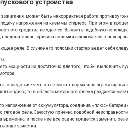
 пускового устройства
ча зажигания, может быть некорректная работа противоуго
т подачу напряжения на клеммы стартера. При этом в проц
ортного средства не удается. Выявить подобную неполад
е, следовательно, причина поломки заключается в неиспра
ющее реле. В случае его поломки стартер ведет себя сле
та;
его мощности не достаточно для того, чтобы выполнить пус
мотора.
вследствие чего он не может нормально агрегатировать с
л бендикс, то в области моторного отсека раздается метал
о напряжение от аккумулятора, соединив «плюс» батареи с
о тяговое реле. Зачастую причина подобной неисправности
а временна, и после нее все равно придется заменить реле
в ходе зачистки.