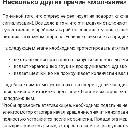
Несколько других причин «молчания»
Причиной того, что стартер не реагирует на поворот клю
сигнализации). Все дело в том, что эти модули отключаю
существенные проблемы в работе основных узлов трансп
питания к клеммам стартера. Если же с ним все в порядк
На следующем этапе необходимо протестировать втягива
не откликается при попытке запуска силового агрега
издает характерные звуки и прокручивается, однако 
издает щелчки, но не прокручивает коленчатый вал 
Подобные симптомы указывают на повреждение бендикса, 
неисправность втягивающего реле. Если же из строя выше
неподвижным.
Чтобы проверить втягивающее, необходимо подать на нег
электромотор стартера начал вращение, значит неисправн
полностью устраняется после их зачистки. Правда эта мер
антипригарное покрытие, которое полностью разрушается 