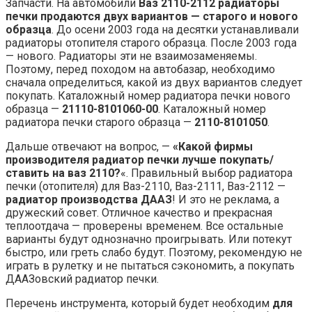
Запчасти. На автомобили
Ваз 2110-2112 радиаторы
печки продаются двух вариантов — старого и нового
образца
. До осени 2003 года на десятки устанавливали
радиаторы отопителя старого образца. После 2003 года
— нового. Радиаторы эти не взаимозаменяемы.
Поэтому, перед походом на автобазар, необходимо
сначала определиться, какой из двух вариантов следует
покупать. Каталожный номер радиатора печки нового
образца —
21110-8101060-00
. Каталожный номер
радиатора печки старого образца —
2110-8101050
.
Дальше отвечают на вопрос, —
«Какой фирмы
производителя радиатор печки лучше покупать/
ставить на ваз 2110?
«. Правильный выбор радиатора
печки (отопителя) для Ваз-2110, Ваз-2111, Ваз-2112 —
радиатор производства ДААЗ
! И это не реклама, а
дружеский совет. Отличное качество и прекрасная
теплоотдача — проверены временем. Все остальные
варианты будут однозначно проигрывать. Или потекут
быстро, или греть слабо будут. Поэтому, рекомендую не
играть в рулетку и не пытаться сэкономить, а покупать
ДААЗовский радиатор печки.
Перечень инструмента, который будет необходим
для