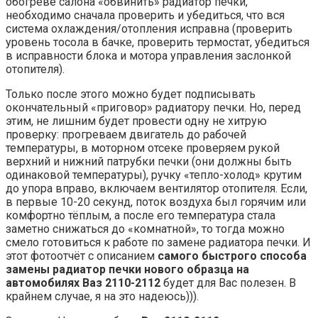
обогреве салона «обвинить» радиатор печки,
необходимо сначала проверить и убедиться, что вся
система охлаждения/отопления исправна (проверить
уровень тосола в бачке, проверить термостат, убедиться
в исправности блока и мотора управления заслонкой
отопителя).
Только после этого можно будет подписывать
окончательный «приговор» радиатору печки. Но, перед
этим, не лишним будет провести одну не хитрую
проверку: прогреваем двигатель до рабочей
температуры, в моторном отсеке проверяем рукой
верхний и нижний патрубки печки (они должны быть
одинаковой температуры), ручку «тепло-холод» крутим
до упора вправо, включаем вентилятор отопителя. Если,
в первые 10-20 секунд, поток воздуха был горячим или
комфортно тёплым, а после его температура стала
заметно снижаться до «комнатной», то тогда можно
смело готовиться к работе по замене радиатора печки. И
этот фотоотчёт с описанием
самого быстрого способа
замены радиатор печки нового образца на
автомобилях Ваз 2110-2112
будет для Вас полезен. В
крайнем случае, я на это надеюсь))).