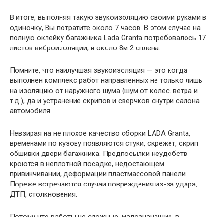
В итоге, выполняя такую звукоизоляцию своими руками в
одиночку, Вы потратите около 7 часов. В этом случае на
полную оклейку багажника Lada Granta потребовалось 17
листов виброизоляции, и около 8м 2 сплена.
Помните, что наилучшая звукоизоляция — это когда
выполнен комплекс работ направленных не только лишь
на изоляцию от наружного шума (шум от колес, ветра и
т.д.), да и устранение скрипов и сверчков снутри салона
автомобиля.
Невзирая на не плохое качество сборки LADA Granta,
временами по кузову появляются стуки, скрежет, скрип
обшивки двери багажника. Предпосылки неудобств
кроются в неплотной посадке, недостающем
привинчивании, деформации пластмассовой панели.
Пореже встречаются случаи повреждения из-за удара,
ДТП, столкновения.
Потому что работы не сложные, малозначащие, в