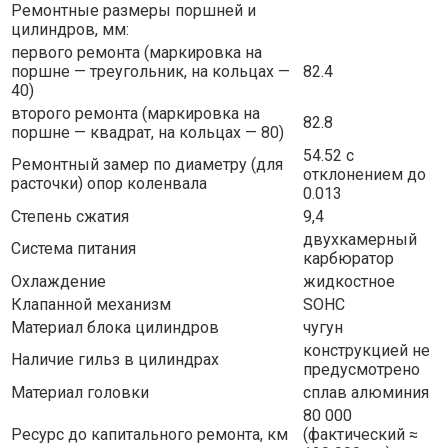
Ремонтные размеры поршней и
цилиндров, мм:
первого ремонта (маркировка на
поршне — треугольник, на кольцах —
82.4
40)
второго ремонта (маркировка на
82.8
поршне — квадрат, на кольцах — 80)
54.52 с
Ремонтный замер по диаметру (для
отклонением до
расточки) опор коленвала
0.013
Степень сжатия
9,4
двухкамерный
Система питания
карбюратор
Охлаждение
жидкостное
Клапанной механизм
SOHC
Материал блока цилиндров
чугун
конструкцией не
Наличие гильз в цилиндрах
предусмотрено
Материал головки
сплав алюминия
80 000
Ресурс до капитального ремонта, км
(фактический ≈