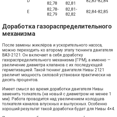
D
82,83-82,84
82,78
82,81
82,78-
82,81-
E
82,84-82,85
82,79
82,82
Доработка газораспределительного
механизма
После замены жиклёров и ускорительного насоса,
можно переходить ко второму этапу тюнинга двигателя
ВАЗ-2121. Он включает в себя доработку
газораспределительного механизма (ГРМ), а именно —
увеличение диаметра клапанов с их последующей
герметизацией. Такой тюнинг двигателя Нивы 2121
увеличит мощность силовой установки практически на
десять процентов.
Имеет смысл во время доработки двигателя Нивы
заменить толкатель (на новый с диаметром не менее 1
мм). Работа проводится над увеличением колодцев
толкателя каналов впускных и выпускных. Особенно
хороший результат такой доработки будет для Нивы 4×4.