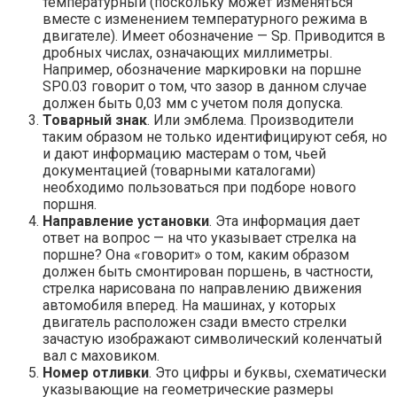
температурный (поскольку может изменяться
вместе с изменением температурного режима в
двигателе). Имеет обозначение — Sp. Приводится в
дробных числах, означающих миллиметры.
Например, обозначение маркировки на поршне
SP0.03 говорит о том, что зазор в данном случае
должен быть 0,03 мм с учетом поля допуска.
Товарный знак
. Или эмблема. Производители
таким образом не только идентифицируют себя, но
и дают информацию мастерам о том, чьей
документацией (товарными каталогами)
необходимо пользоваться при подборе нового
поршня.
Направление установки
. Эта информация дает
ответ на вопрос — на что указывает стрелка на
поршне? Она «говорит» о том, каким образом
должен быть смонтирован поршень, в частности,
стрелка нарисована по направлению движения
автомобиля вперед. На машинах, у которых
двигатель расположен сзади вместо стрелки
зачастую изображают символический коленчатый
вал с маховиком.
Номер отливки
. Это цифры и буквы, схематически
указывающие на геометрические размеры