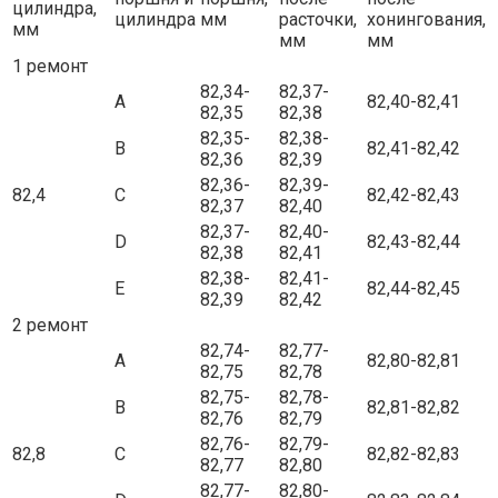
цилиндра,
цилиндра
мм
расточки,
хонингования,
мм
мм
мм
1 ремонт
82,34-
82,37-
A
82,40-82,41
82,35
82,38
82,35-
82,38-
B
82,41-82,42
82,36
82,39
82,36-
82,39-
82,4
C
82,42-82,43
82,37
82,40
82,37-
82,40-
D
82,43-82,44
82,38
82,41
82,38-
82,41-
E
82,44-82,45
82,39
82,42
2 ремонт
82,74-
82,77-
A
82,80-82,81
82,75
82,78
82,75-
82,78-
B
82,81-82,82
82,76
82,79
82,76-
82,79-
82,8
C
82,82-82,83
82,77
82,80
82,77-
82,80-