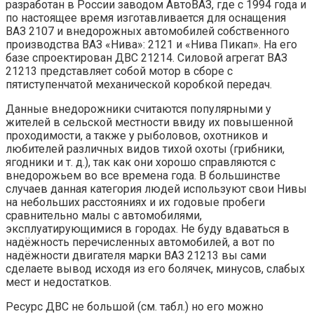
разработан в России заводом АвтоВАЗ, где с 1994 года и
по настоящее время изготавливается для оснащения
ВАЗ 2107 и внедорожных автомобилей собственного
производства ВАЗ «Нива»: 2121 и «Нива Пикап». На его
базе спроектирован ДВС 21214. Силовой агрегат ВАЗ
21213 представляет собой мотор в сборе с
пятиступенчатой механической коробкой передач.
Данные внедорожники считаются популярными у
жителей в сельской местности ввиду их повышенной
проходимости, а также у рыболовов, охотников и
любителей различных видов тихой охоты (грибники,
ягодники и т. д.), так как они хорошо справляются с
внедорожьем во все времена года. В большинстве
случаев данная категория людей используют свои Нивы
на небольших расстояниях и их годовые пробеги
сравнительно малы с автомобилями,
эксплуатирующимися в городах. Не буду вдаваться в
надёжность перечисленных автомобилей, а вот по
надёжности двигателя марки ВАЗ 21213 вы сами
сделаете вывод исходя из его болячек, минусов, слабых
мест и недостатков.
Ресурс ДВС не большой (см. табл.) но его можно