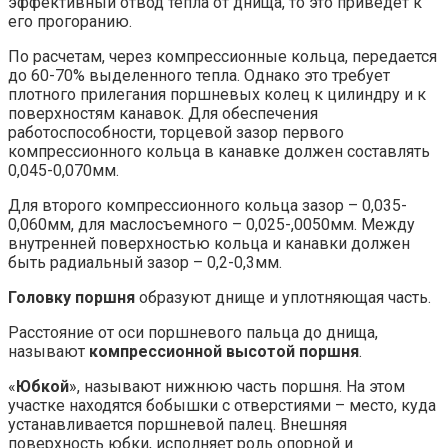
эффективный отвод тепла от днища, то это приведет к
его прогоранию.
По расчетам, через компрессионные кольца, передается
до 60-70% выделенного тепла. Однако это требует
плотного прилегания поршневых колец к цилиндру и к
поверхностям канавок. Для обеспечения
работоспособности, торцевой зазор первого
компрессионного кольца в канавке должен составлять
0,045-0,070мм.
Для второго компрессионного кольца зазор – 0,035-
0,060мм, для маслосъемного – 0,025-,0050мм. Между
внутренней поверхностью кольца и канавки должен
быть радиальный зазор – 0,2-0,3мм.
Головку поршня
образуют днище и уплотняющая часть.
Расстояние от оси поршневого пальца до днища,
называют
компрессионной высотой поршня
.
«
Юбкой
», называют нижнюю часть поршня. На этом
участке находятся бобышки с отверстиями – место, куда
устанавливается поршневой палец. Внешняя
поверхность юбки, исполняет роль опорной и