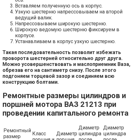
Вставляем полученную ось в корпус.
Узкую шестерню напрессовываем на второй
ведущий валик.
Напрессовываем широкую шестерню.
Широкую ведомую шестерню фиксируем в
корпусе.
Устанавливаем в корпус узкую шестерню.
Такая последовательность позволит избежать
проворота шестерней относительно друг друга.
Можно усовершенствовать и маслоприемник Ваза,
обрезав его на сантиметр снизу. После этого
подгоняем торцевой зазор и соединяем всю
конструкцию болтами.
Ремонтные размеры цилиндров и
поршней мотора ВАЗ 21213 при
проведении капитального ремонта
Диаметр
Диаметр
Ремонтный
Класс
Диаметр
цилиндра
цилиндра
размер
поршня и
поршня,
после
после