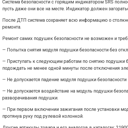
Система безопасности с горящим индикатором SRS полност
пусть даже они все на месте. Индикатор должен загорать
После ДТП система сохраняет всю информацию о столкно
ремонта.
Ремонт самих подушек безопасности не возможен и требу
— Попытка снятия модуля подушки безопасности без отк
— Приступать к следующим работам по снятию подушки б
подождать не менее одной минуты после отключения эле
— Не допускается падение модуля подушки безопасности и
— Не допускается воздействие на модуль подушки безопа
разворачивания подушки.
— При первом включении зажигания после установки мод
протянув руку под рулевой колонкой.
Другие артикулы товара и его аналогов в каталогах: 2190