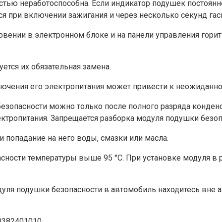
ью неработоспособна. Если индикатор подушек постоянно г
ся при включении зажигания и через несколько секунд гас
вении в электронном блоке и на панели управления горит
ется их обязательная замена.
лючения его электропитания может привести к неожиданн
езопасности можно только после полного разряда конденс
ктропитания. Запрещается разборка модуля подушки безоп
 попадание на него воды, смазки или масла.
сности температуры выше 95 °C. При установке модуля в 
уля подушки безопасности в автомобиль находитесь вне 
0382401010.