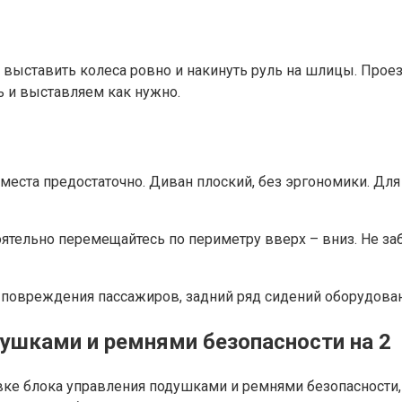
т выставить колеса ровно и накинуть руль на шлицы. Прое
ь и выставляем как нужно.
х места предостаточно. Диван плоский, без эргономики. Д
оятельно перемещайтесь по периметру вверх – вниз. Не за
 повреждения пассажиров, задний ряд сидений оборудова
душками и ремнями безопасности на 2
ке блока управления подушками и ремнями безопасности