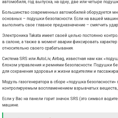
автомобиля, год выпуска, на одну, две или четыре подуш
Большинство современных автомобилей оборудуется мно
основных – подушки безопасности. Если на вашей машине
выполнить свое главное предназначение – смягчить удар
Электроника Takata имеет своей целью постоянно контро
в салоне, а также в момент аварии фиксировать характе
относительно своего срабатывания.
Система SRS или AutoLiv, Airbag, известная нам как «по
блоком управления и ремнями безопасности. Подушки без
для сохранения здоровья и жизни водителям и пассажира
Модуль газогенератора в сборе «подушка безопасности» 
контролируемым воспламенением взрывчатых веществ, к
Если у Вас на панели горит значок SRS (это символ води
машине.