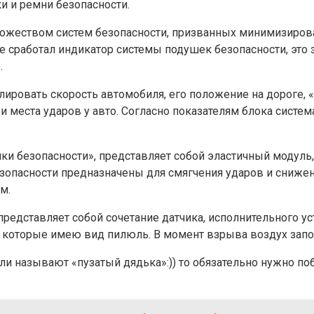
ки и ремни безопасности.
жеством систем безопасности, призванных минимизирова
 сработал индикатор системы подушек безопасности, это з
.
лировать скорость автомобиля, его положение на дороге, 
р и места ударов у авто. Согласно показателям блока сис
душки безопасности», представляет собой эластичный модул
опасности предназначены для смягчения ударов и снижени
м.
представляет собой сочетание датчика, исполнительного у
оторые имею вид пилюль. В момент взрыва воздух запол
тели называют «пузатый дядька»:)) то обязательно нужно 