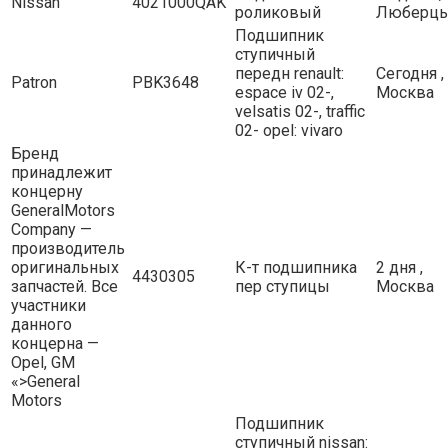
Nissan
4021000QAK
роликовый
Люберц
Подшипник
ступичный
передн renault:
Сегодня ,
Patron
PBK3648
espace iv 02-,
Москва
velsatis 02-, traffic
02- opel: vivaro
Бренд
принадлежит
концерну
GeneralMotors
Company —
производитель
оригинальных
К-т подшипника
2 дня ,
4430305
запчастей. Все
пер ступицы
Москва
участники
данного
концерна —
Opel, GM
«>General
Motors
Подшипник
ступичный nissan: