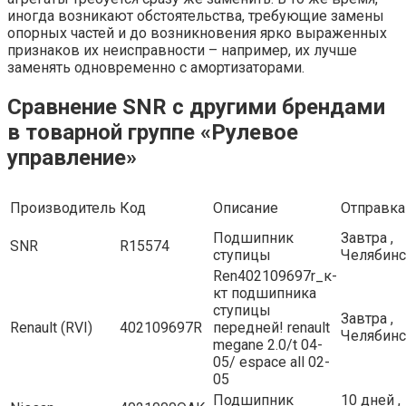
иногда возникают обстоятельства, требующие замены
опорных частей и до возникновения ярко выраженных
признаков их неисправности – например, их лучше
заменять одновременно с амортизаторами.
Сравнение SNR с другими брендами
в товарной группе «Рулевое
управление»
Производитель
Код
Описание
Отправка
Подшипник
Завтра ,
SNR
R15574
ступицы
Челябинс
Ren402109697r_к-
кт подшипника
ступицы
Завтра ,
Renault (RVI)
402109697R
передней! renault
Челябинс
megane 2.0/t 04-
05/ espace all 02-
05
Подшипник
10 дней ,