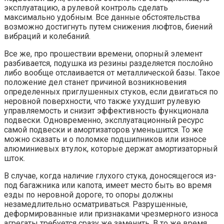
эксплуатацию, а рулевой контроль сделать
максимально удобным. Все данные обстоятельства
возможно достигнуть путем снижения люфтов, биений
вибраций и колебаний.
Все же, про прошествии времени, опорный элемент
разбивается, подушка из резины разделяется послойно
либо вообще отслаивается от металлической базы. Такое
положение дел станет причиной возникновения
определенных приглушенных стуков, если двигаться по
неровной поверхности, что также ухудшит рулевую
управляемость и снизит эффективность функционала
подвески. Одновременно, эксплуатационный ресурс
самой подвески и амортизаторов уменьшится. То же
можно сказать и о поломке подшипников или износе
алюминиевых втулок, которые держат амортизаторный
шток.
В случае, когда наличие глухого стука, доносящегося из-
под багажника или капота, имеет место быть во время
езды по неровной дороге, то опоры должны
незамедлительно осматриваться. Разрушенные,
деформированные или признаками чрезмерного износа
агрегаты требуется сразу же заменить. В то же время,