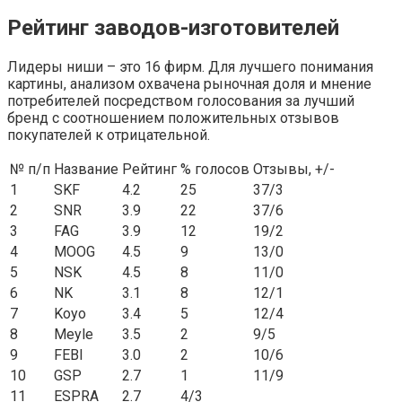
Рейтинг заводов-изготовителей
Лидеры ниши – это 16 фирм. Для лучшего понимания
картины, анализом охвачена рыночная доля и мнение
потребителей посредством голосования за лучший
бренд с соотношением положительных отзывов
покупателей к отрицательной.
№ п/п
Название
Рейтинг
% голосов
Отзывы, +/-
1
SKF
4.2
25
37/3
2
SNR
3.9
22
37/6
3
FAG
3.9
12
19/2
4
MOOG
4.5
9
13/0
5
NSK
4.5
8
11/0
6
NK
3.1
8
12/1
7
Koyo
3.4
5
12/4
8
Meyle
3.5
2
9/5
9
FEBI
3.0
2
10/6
10
GSP
2.7
1
11/9
11
ESPRA
2.7
4/3