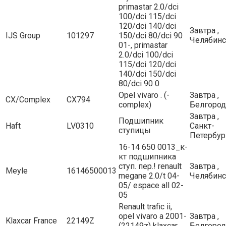
primastar 2.0/dci
100/dci 115/dci
120/dci 140/dci
Завтра ,
IJS Group
101297
150/dci 80/dci 90
Челябинс
01-, primastar
2.0/dci 100/dci
115/dci 120/dci
140/dci 150/dci
80/dci 90 0
Opel vivaro . (-
Завтра ,
CX/Complex
CX794
complex)
Белгород
Завтра ,
Подшипник
Haft
LV0310
Санкт-
ступицы
Петербур
16-14 650 0013_к-
кт подшипника
ступ. пер.! renault
Завтра ,
Meyle
16146500013
megane 2.0/t 04-
Челябинс
05/ espace all 02-
05
Renault trafic ii,
opel vivaro a 2001-
Завтра ,
Klaxcar France
22149Z
(22149z) klaxcar
Белгород