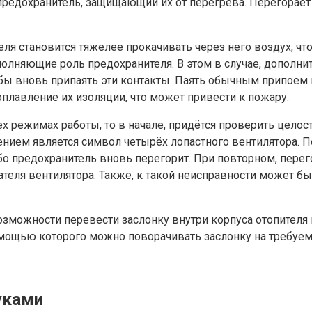
редохранитель, защищающий их от перегрева. Перегорает о
ля становится тяжелее прокачивать через него воздух, чт
лняющие роль предохранителя. В этом в случае, дополните
ы вновь припаять эти контакты. Паять обычным припоем н
оплавление их изоляции, что может привести к пожару.
х режимах работы, то в начале, придётся проверить целост
чением является символ четырёх лопастного вентилятора.
бо предохранитель вновь перегорит. При повторном, перег
еля вентилятора. Также, к такой неисправности может быт
возможности перевести заслонку внутри корпуса отопителя
омощью которого можно поворачивать заслонку на требуем
уками