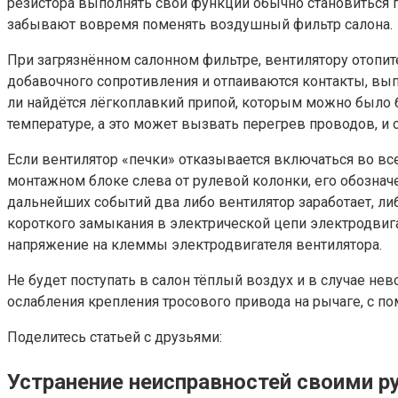
резистора выполнять свои функции обычно становиться п
забывают вовремя поменять воздушный фильтр салона.
При загрязнённом салонном фильтре, вентилятору отопите
добавочного сопротивления и отпаиваются контакты, выпо
ли найдётся лёгкоплавкий припой, которым можно было б
температуре, а это может вызвать перегрев проводов, и 
Если вентилятор «печки» отказывается включаться во все
монтажном блоке слева от рулевой колонки, его обозна
дальнейших событий два либо вентилятор заработает, ли
короткого замыкания в электрической цепи электродвигат
напряжение на клеммы электродвигателя вентилятора.
Не будет поступать в салон тёплый воздух и в случае не
ослабления крепления тросового привода на рычаге, с п
Поделитесь статьей с друзьями:
Устранение неисправностей своими р