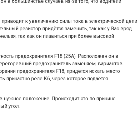
н в большинстве случаев из-за того, что водители
о приводит к увеличению силы тока в электрической цепи
льный резистор придётся заменить, так как у Вас вряд
ельзя, так как он плавиться при более высокой
ность предохранителя F18 (25А). Расположен он в
 Перегоревший предохранитель заменяем, вариантов
орании предохранителя F18, придётся искать место
ь причастно реле К6, через которое подаётся
 в нужное положение. Происходит это по причине
ый угол.