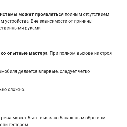
 системы может проявляться
полным отсутствием
м устройства. Вне зависимости от причины
бственными руками.
лько опытные мастера
. При полном выходе из строя
омобиля делается впервые, следует четко
ьно сложно.
богрева может быть вызвано банальным обрывом
епи тестером.