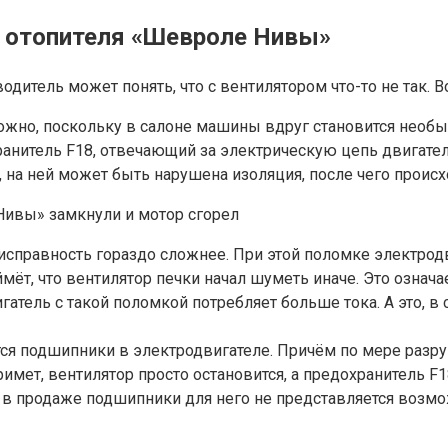
а отопителя «Шевроле Нивы»
итель может понять, что с вентилятором что-то не так. Во
ожно, поскольку в салоне машины вдруг становится необыч
анитель F18, отвечающий за электрическую цепь двигател
, на ней может быть нарушена изоляция, после чего проис
Нивы» замкнули и мотор сгорел
исправность гораздо сложнее. При этой поломке электродв
мёт, что вентилятор печки начал шуметь иначе. Это озна
игатель с такой поломкой потребляет больше тока. А это, 
тся подшипники в электродвигателе. Причём по мере разр
римет, вентилятор просто остановится, а предохранитель F
и в продаже подшипники для него не представляется возм