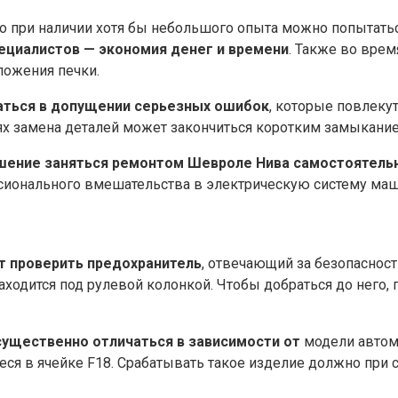
о при наличии хотя бы небольшого опыта можно попытатьс
ециалистов — экономия денег и времени
. Также во вре
ложения печки.
аться в допущении серьезных ошибок
, которые повлеку
аях замена деталей может закончиться коротким замыкани
ешение заняться ремонтом Шевроле Нива самостоятельн
сионального вмешательства в электрическую систему ма
ит проверить предохранитель
, отвечающий за безопасност
аходится под рулевой колонкой. Чтобы добраться до него, 
ущественно отличаться в зависимости от
модели автомо
еся в ячейке F18. Срабатывать такое изделие должно при 