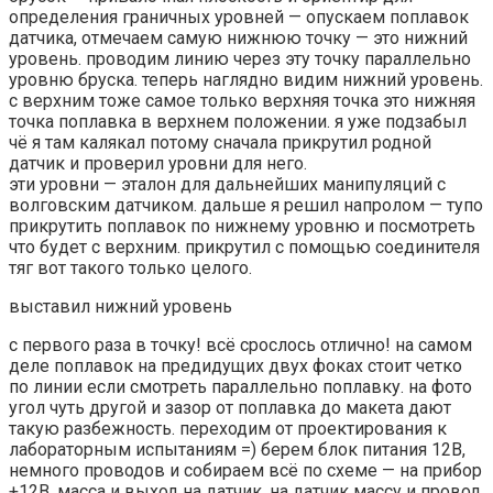
определения граничных уровней — опускаем поплавок
датчика, отмечаем самую нижнюю точку — это нижний
уровень. проводим линию через эту точку параллельно
уровню бруска. теперь наглядно видим нижний уровень.
с верхним тоже самое только верхняя точка это нижняя
точка поплавка в верхнем положении. я уже подзабыл
чё я там калякал потому сначала прикрутил родной
датчик и проверил уровни для него.
эти уровни — эталон для дальнейших манипуляций с
волговским датчиком. дальше я решил напролом — тупо
прикрутить поплавок по нижнему уровню и посмотреть
что будет с верхним. прикрутил с помощью соединителя
тяг вот такого только целого.
выставил нижний уровень
с первого раза в точку! всё срослось отлично! на самом
деле поплавок на предидущих двух фоках стоит четко
по линии если смотреть параллельно поплавку. на фото
угол чуть другой и зазор от поплавка до макета дают
такую разбежность. переходим от проектирования к
лабораторным испытаниям =) берем блок питания 12В,
немного проводов и собираем всё по схеме — на прибор
+12В, масса и выход на датчик. на датчик массу и провод