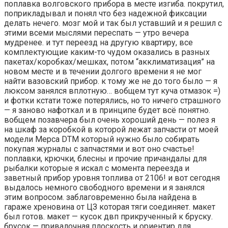
поплавка волговского прибора в месте изгиба. покрутил,
поприкладывал и понял что без надежной фиксации
делать нечего. мозг мой и так был уставший и я решил с
этими всеми мыслями переспать — утро вечера
мудренее. и тут переезд на другую квартиру, все
комплектующие каким-то чудом оказались в разных
пакетах/коробках/мешках, потом “акклиматизация” на
новом месте и в течении долгого времени я не мог
найти вазовский прибор. к тому же не до того было — я
люксом занялся вплотную… вобщем тут куча отмазок =)
и фотки кстати тоже потерялись, но то ничего страшного
— я заново нафоткал и в принципе будет всё понятно.
вобщем позавчера был очень хороший день — полез я
на шкаф за коробкой в которой лежат запчасти от моей
модели Мерса DTM который нужно было собирать
покупая журналы с запчастями и вот оно счастье!
поплавки, крючки, блесны и прочие причандалы для
рыбалки которые я искал с момента переезда и
заветный прибор уровня топлива от 2106! и вот сегодня
выдалось немного свободного времени и я занялся
этим вопросом. заблаговременно была найдена в
гараже хреновина от ЦЗ которая тяги соединяет. макет
был готов. макет — кусок двп прикрученный к бруску.
брусок — привалочная плоскость и ориентир для