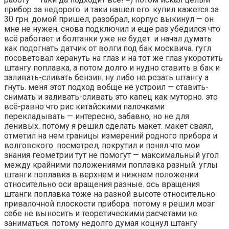
прибор за недорого. и таки нашел его. купил кажется за
30 грн. домой пришел, разобрал, корпус выкинул — он
мне не нужен. снова подключил и ещё раз убедился что
всё работает и болтанки уже не будет. и начал думать
как подогнать датчик от волги под бак москвича. гугл
посоветовал херануть на глаз и на тот же глаз укоротить
штангу поплавка, а потом долго и нудно ставить в бак и
заливать-сливать бензин. ну либо не резать штангу а
гнуть. меня этот подход вобще не устроил — ставить-
снимать и заливать-сливать это капец как муторно. это
всё-равно что рис китайскими палочками
перекладывать — интересно, забавно, но не для
ленивых. потому я решил сделать макет. макет сваял,
отметил на нем границы измерений родного прибора и
волговского. посмотрел, покрутил и понял что мои
знания геометрии тут не помогут — максимальный угол
между крайними положениями поплавка разный. углы
штанги поплавка в верхнем и нижнем положении
относительно оси вращения разные. ось вращения
штанги поплавка тоже на разной высоте относительно
привалочной плоскости прибора. потому я решил мозг
себе не выносить и теоретическими расчетами не
заниматься. потому недолго думая коцнул штангу