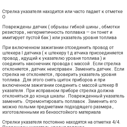
Стрелка указателя находится или часто падает к отметке
О
Повреждены датчик ( обрывы гибкой шины , обмотки
резистора , негерметичность поплавка — он тонет и
имитирует пустой бак ) или указатель уровня топлива
При включенном зажигании отсоединить провод от
штекера I датчика ( к штекеру t д атчика присоединяется
провод , идущий к указателю уровня топлива ) и
соединить наконечник провода с массой . Если стрелка
отклоняется , датчик неисправен . Заменить датчик . Если
стрелка не отклоняется , проверить указатель уровня
топлива . Для этого снять щиток приборов и при
включенном зажигании соединить с массой штекер 8
указателя . При исправном приборе стрелка должна
отклоняться до конца шкалы . Поврежденный указатель
заменить . Отремонтировать поплавок . Заменить его
можно полыми предметами подходящего размера ,
изготовленными из бензостойкого материала
Стрелки указателя постоянно находятся на отметке 4/4.