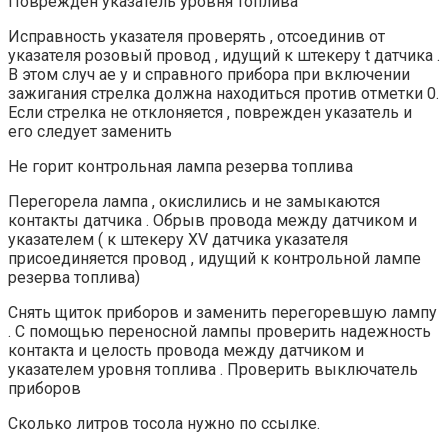
Поврежден указатель уровня топлива
Исправность указателя проверять , отсоединив от
указателя розовый провод , идущий к штекеру t датчика .
В этом случ ае у и справного прибора при включении
зажигания стрелка должна находиться против отметки 0.
Если стрелка не отклоняется , поврежден указатель и
его следует заменить
Не горит контрольная лампа резерва топлива
Перегорела лампа , окислились и не замыкаются
контакты датчика . Обрыв провода между датчиком и
указателем ( к штекеру XV датчика указателя
присоединяется провод , идущий к контрольной лампе
резерва топлива)
Снять щиток приборов и заменить перегоревшую лампу
. С помощью переносной лампы проверить надежность
контакта и целость провода между датчиком и
указателем уровня топлива . Проверить выключатель
приборов
Сколько литров тосола нужно по ссылке.