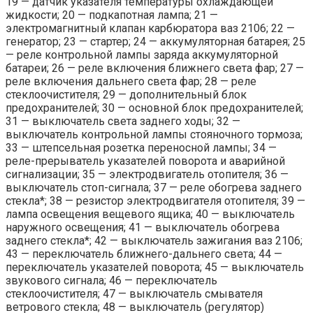
19 — датчик указателя температуры охлаждающей
жидкости; 20 — подкапотная лампа; 21 —
электромагнитный клапан карбюратора ваз 2106; 22 —
генератор; 23 — стартер; 24 — аккумуляторная батарея; 25
— реле контрольной лампы заряда аккумуляторной
батареи; 26 — реле включения ближнего света фар; 27 —
реле включения дальнего света фар; 28 — реле
стеклоочистителя; 29 — дополнительный блок
предохранителей; 30 — основной блок предохранителей;
31 — выключатель света заднего ходы; 32 —
выключатель контрольной лампы стояночного тормоза;
33 — штепсельная розетка переносной лампы; 34 —
реле-прерыватель указателей поворота и аварийной
сигнализации; 35 — электродвигатель отопителя; 36 —
выключатель стоп-сигнала; 37 — реле обогрева заднего
стекла*; 38 — резистор электродвигателя отопителя; 39 —
лампа освещения вещевого ящика; 40 — выключатель
наружного освещения; 41 — выключатель обогрева
заднего стекла*; 42 — выключатель зажигания ваз 2106;
43 — переключатель ближнего-дальнего света; 44 —
переключатель указателей поворота; 45 — выключатель
звукового сигнала; 46 — переключатель
стеклоочистителя; 47 — выключатель смывателя
ветрового стекла; 48 — выключатель (регулятор)