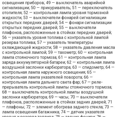
освещения приборов; 49 — выключатель аварийной
сигнализации; 50 — прикуриватель; 51 — переключатель
отопителя; 52 — контрольная лампа уровня тормозной
жидкости; 53 — выключатели фонарей сигнализации
открытых передних дверей; 54 — фонари сигнализации
открытых передних дверей; 55 — выключатели
плафонов, расположенные в стойках передних дверей;
56 — указатель уровня топлива с контрольной лампой
резерва топлива; 57 — указатель температуры
охлаждающей жидкости; 58 — указатель давления масла
с контрольной лампой; 59 — тахометр; 60 — контрольная
лампа стояночного тормоза; 61 — контрольная лампа
заряда аккумуляторной батареи; 62 — контрольная лампа
воздушной заслонки карбюратора; 63 — спидометр; 64 —
контрольная лампа наружного освещения; 65 —
контрольная лампа указателей поворота; 66 —
контрольная лампа дальнего света фар; 67 — реле-
прерыватель контрольной лампы стояночного тормоза;
68 — выключатель контрольной лампы воздушной
заслонки карбюратора; 69 — часы; 70 — выключатели
плафонов, расположенные в стойках задних дверей; 71
— плафоны; 72 — элемент обогрева заднего стекла; 73 —
лампа освещения багажника; 74 — датчик указателя
уровня и резерва топлива; 75 — задние фонари; 76 —