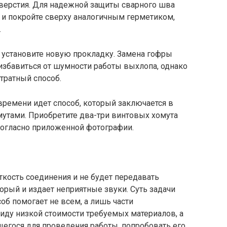
тверстия. Для надежной защиты сварного шва
 и покройте сверху аналогичным герметиком,
.
, установите новую прокладку. Замена гофры
избавиться от шумности работы выхлопа, однако
тратный способ.
времени идет способ, который заключается в
утами. Приобретите два-три винтовых хомута
согласно приложенной фотографии.
кость соединения и не будет передавать
орый и издает неприятные звуки. Суть задачи
соб помогает не всем, а лишь части
виду низкой стоимости требуемых материалов, а
егося для проведения работы, попробовать его