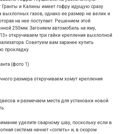
 Гранты и Калины имеет гофру идущую сразу
а выхлопных газов, однако ее размер не велик и
которая на нее поступает. Решением этой
нной 250мм. Загоняем автомобиль на яму,
«13» откручиваем три гайки крепления выхлопной
рализатора. Советуем вам заранее купить
ю прокладку.
ичного размера откручиваем хомут крепления
весов и размечаем места для установки новой
ь.
имание уделите сварному шву, поскольку если в
опная система начнет «сопеть» и, в скором