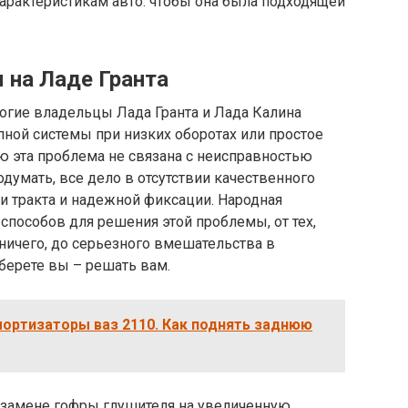
характеристикам авто: чтобы она была подходящей
 на Ладе Гранта
огие владельцы Лада Гранта и Лада Калина
ной системы при низких оборотах или простое
ую эта проблема не связана с неисправностью
думать, все дело в отсутствии качественного
и тракта и надежной фиксации. Народная
д способов для решения этой проблемы, от тех,
ничего, до серьезного вмешательства в
берете вы – решать вам.
мортизаторы ваз 2110. Как поднять заднюю
 замене гофры глушителя на увеличенную.