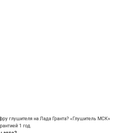
офру глушителя на Лада Гранта? «Глушитель МСК»
рантией 1 год.
ы авто?