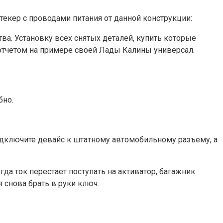
штекер с проводами питания от данной конструкции:
ва. Установку всех снятых деталей, купить которые
отчетом на примере своей Лады Калины универсал.
бно.
одключите девайс к штатному автомобильному разъему, а
да ток перестает поступать на активатор, багажник
 снова брать в руки ключ.