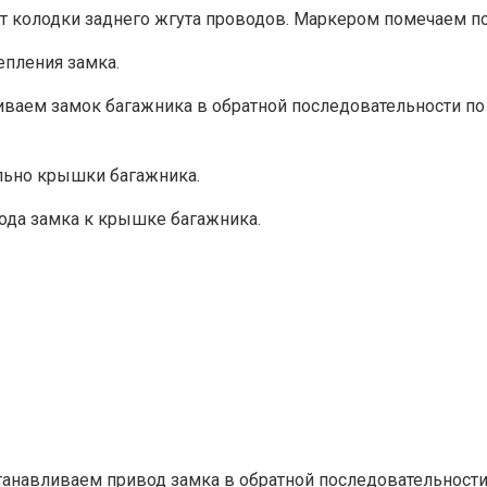
т ко­лодки заднего жгута проводов. Маркером помечаем п
пле­ния замка.
иваем замок багажника в об­ратной последовательности п
льно крышки багажника.
ода замка к крышке багажника.
анавливаем привод замка в обратной последовательно­сти