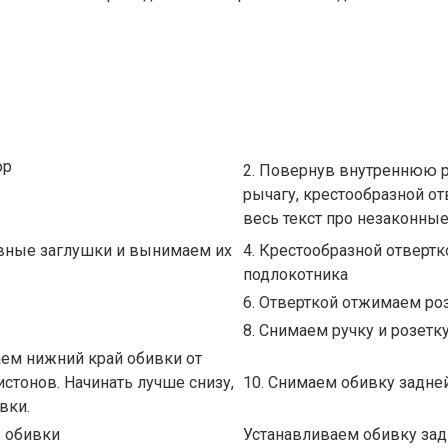
ор
2. Повернув внутреннюю ру
рычагу, крестообразной о
весь текст про незаконные
ивные заглушки и вынимаем их
4. Крестообразной отверт
подлокотника
6. Отверткой отжимаем ро
8. Снимаем ручку и розетку
аем нижний край обивки от
стонов. Начинать лучше снизу,
10. Снимаем обивку задне
вки.
ы обивки
Устанавливаем обивку зад