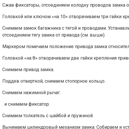
Сжав фиксаторы, отсоединяем колодку проводов замка о
Головкой или ключом «на 10» отворачиваем три гайки кре
Снимаем замок багажника с тягой и проводами. Устанавл
отсоеди­няем тягу замка от привода (см. вы­ше).
Маркером помечаем положение привода замка относите
Головкой «на 8» отворачиваем две гайки крепления прив
Снимаем привод замка.
Поддев отверткой, снимаем сто­порное кольцо.
Снимаем нажимной рычаг.
. и снимаем фиксатор.
Снимаем толкатель с шайбой и пружиной.
Вынимаем цилиндровый меха­низм замка. Собираем и уст