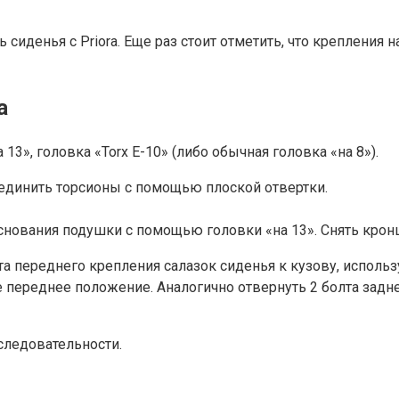
 сиденья с Priora. Еще раз стоит отметить, что крепления 
а
а 13», головка «Torx E-10» (либо обычная головка «на 8»).
соединить торсионы с помощью плоской отвертки.
снования подушки с помощью головки «на 13». Снять кро
а переднего крепления салазок сиденья к кузову, использу
 переднее положение. Аналогично отвернуть 2 болта заднег
следовательности.