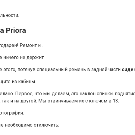
льности.
 Priora
одарен! Ремонт и .
е ничего не держит.
е этого, потянув специальный ремень в задней части
сиде
ащите из кабины.
елано. Первое, что мы делаем, это наклон спинки, подняти
так и на другой. Мы отвинчиваем их с ключом в 13.
отография.
рые необходимо отключить: