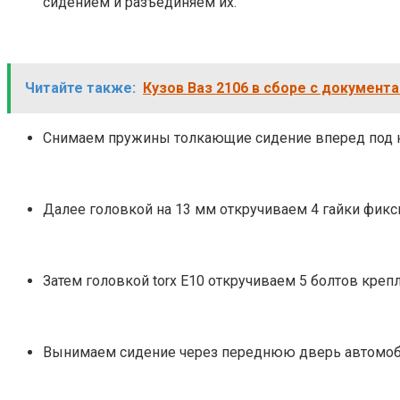
сидением и разъединяем их.
Читайте также:
Кузов Ваз 2106 в сборе с документ
Снимаем пружины толкающие сидение вперед под ном
Далее головкой на 13 мм откручиваем 4 гайки фик
Затем головкой torx E10 откручиваем 5 болтов крепл
Вынимаем сидение через переднюю дверь автомоб