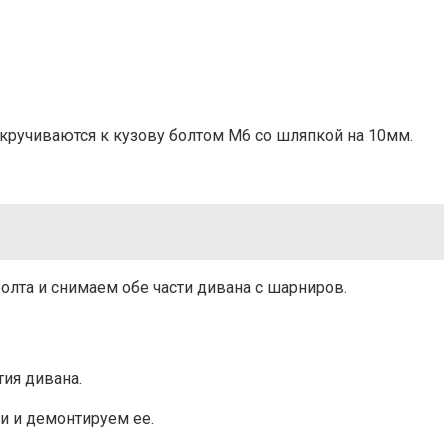
икручиваются к кузову болтом М6 со шляпкой на 10мм.
олта и снимаем обе части дивана с шарниров.
тия дивана.
и и демонтируем ее.