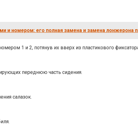
ами и номером: его полная замена и замена лонжерона 
ером 1 и 2, потянув их вверх из пластикового фиксатора
сирующих переднюю часть сидения.
ения салазок.
иля.