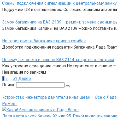
Схемы подключения сигнализации к центральному замку
Подружим ЦЗ и сигнализацию Согласно отзывам автовлад
Замок багажника на ВАЗ-2109 – ремонт, замена своими р
Замок багажника Калины на ВАЗ 2109 можно поставить ил
Не горит свет в багажнике приора хэтчбек
Доработка подключения подсветки багажника Лада Гранта
Почему нет света в салоне ВАЗ 2114: секреты электрика
Как устроено освещение салона Не горит свет в салоне —
Навигация по записям
1
2
…
51
Далее
Поиск:
Устройство инжектора двигатели нива шеви – Все о Лада
Ремонт
Лада веста какой бензин 92 или 95. Рекомендации завод