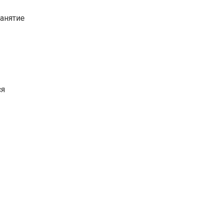
анятие
ся