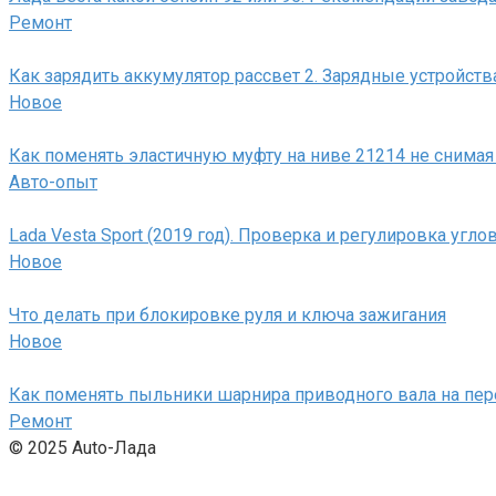
Ремонт
Как зарядить аккумулятор рассвет 2. Зарядные устройства
Новое
Как поменять эластичную муфту на ниве 21214 не снимая
Авто-опыт
Lada Vesta Sport (2019 год). Проверка и регулировка угло
Новое
Что делать при блокировке руля и ключа зажигания
Новое
Как поменять пыльники шарнира приводного вала на пе
Ремонт
© 2025 Auto-Лада