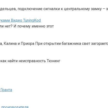
ельцев, подключение сигналки к центральному замку – з
уками Видео TuningKod
и нет? И почему именно этот
, Калина и Приора При открытии багажника свет загорает
 как найти неисправность Тюнинг
 Гранта
а производителя