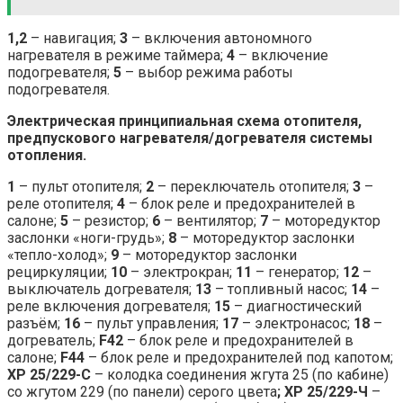
1,2
– навигация;
3
– включения автономного
нагревателя в режиме таймера;
4
– включение
подогревателя;
5
– выбор режима работы
подогревателя.
Электрическая принципиальная схема отопителя,
предпускового нагревателя/догревателя системы
отопления.
1
– пульт отопителя;
2
– переключатель отопителя;
3
–
реле отопителя;
4
– блок реле и предохранителей в
салоне;
5
– резистор;
6
– вентилятор;
7
– моторедуктор
заслонки «ноги-грудь»;
8
– моторедуктор заслонки
«тепло-холод»;
9
– моторедуктор заслонки
рециркуляции;
10
– электрокран;
11
– генератор;
12
–
выключатель догревателя;
13
– топливный насос;
14
–
реле включения догревателя;
15
– диагностический
разъём;
16
– пульт управления;
17
– электронасос;
18
–
догреватель;
F42
– блок реле и предохранителей в
салоне;
F44
– блок реле и предохранителей под капотом;
XP 25/229-С
– колодка соединения жгута 25 (по кабине)
со жгутом 229 (по панели) серого цвета
; ХР 25/229-Ч
–