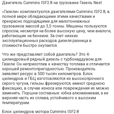
Двигатель Cummins ISF2.8 на грузовике Газель Next
«Газели» комплектуются двигателями Cummins ISF2.8, в
полной мере обладающими этими качествами и
прекрасно подходящими для малотоннажных
грузовиков массой до 3,5 тонны. Машины пользуются
спросом, несмотря на более высокую цену, чем аналоги,
работающие на бензине. За счет низких
эксплуатационных расходов дизеля разница в
стоимости быстро окупается.
Что же представляет собой двигатель? Это 4-
цилиндровый рядный дизель с турбонаддувом для
Газели. Он неприхотлив к качеству топлива и отличается
хорошей ремонтопригодностью. Производитель
заявляет ресурс в 500 тысяч километров. Блок
цилиндров и ГБЦ изготовляются из высокопрочного
серого чугуна, гильзы фрезеруются, имеют среднюю
фиксацию, в случае износа или повреждения их можно
заменить. Поршни составные: юбка алюминиевая, а ее
верхняя часть из сплава, устойчивого к высоким
температурам.
Блок цилиндров мотора Cummins ISF2.8