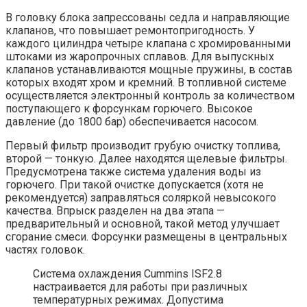
В головку блока запрессованы седла и направляющие
клапанов, что повышает ремонтопригодность. У
каждого цилиндра четыре клапана с хромированными
штоками из жаропрочных сплавов. Для выпускных
клапанов устанавливаются мощные пружины, в состав
которых входят хром и кремний. В топливной системе
осуществляется электронный контроль за количеством
поступающего к форсункам горючего. Высокое
давление (до 1800 бар) обеспечивается насосом.
Первый фильтр производит грубую очистку топлива,
второй — тонкую. Далее находятся щелевые фильтры.
Предусмотрена также система удаления воды из
горючего. При такой очистке допускается (хотя не
рекомендуется) заправляться соляркой невысокого
качества. Впрыск разделен на два этапа —
предварительный и основной, такой метод улучшает
сгорание смеси. Форсунки размещены в центральных
частях головок.
Система охлаждения Cummins ISF2.8
настраивается для работы при различных
температурных режимах. Допустима