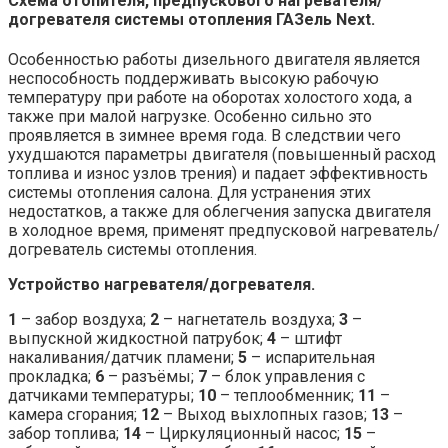
Схема отопителя, предпускового нагревателя/
догревателя системы отопления ГАЗель Next.
Особенностью работы дизельного двигателя является
неспособность поддерживать высокую рабочую
температуру при работе на оборотах холостого хода, а
также при малой нагрузке. Особенно сильно это
проявляется в зимнее время года. В следствии чего
ухудшаются параметры двигателя (повышенный расход
топлива и износ узлов трения) и падает эффективность
системы отопления салона. Для устранения этих
недостатков, а также для облегчения запуска двигателя
в холодное время, применят предпусковой нагреватель/
догреватель системы отопления.
Устройство нагревателя/догревателя.
1
– забор воздуха;
2
– нагнетатель воздуха;
3
–
выпускной жидкостной патрубок;
4
– штифт
накаливания/датчик пламени;
5
– испарительная
прокладка;
6
– разъёмы;
7
– блок управления с
датчиками температуры;
10
– теплообменник;
11
–
камера сгорания;
12
– Выход выхлопных газов;
13
–
забор топлива;
14
– Циркуляционный насос;
15
–