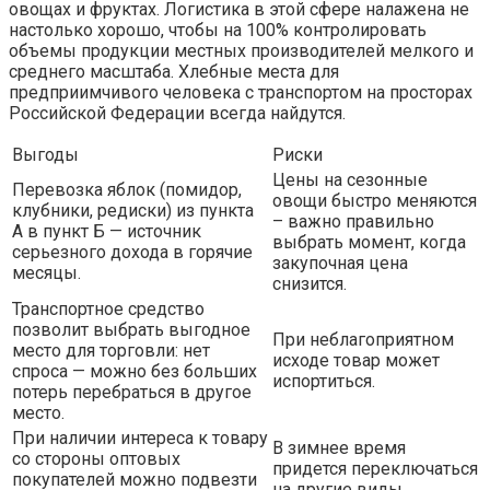
овощах и фруктах. Логистика в этой сфере налажена не
настолько хорошо, чтобы на 100% контролировать
объемы продукции местных производителей мелкого и
среднего масштаба. Хлебные места для
предприимчивого человека с транспортом на просторах
Российской Федерации всегда найдутся.
Выгоды
Риски
Цены на сезонные
Перевозка яблок (помидор,
овощи быстро меняются
клубники, редиски) из пункта
– важно правильно
А в пункт Б — источник
выбрать момент, когда
серьезного дохода в горячие
закупочная цена
месяцы.
снизится.
Транспортное средство
позволит выбрать выгодное
При неблагоприятном
место для торговли: нет
исходе товар может
спроса — можно без больших
испортиться.
потерь перебраться в другое
место.
При наличии интереса к товару
В зимнее время
со стороны оптовых
придется переключаться
покупателей можно подвезти
на другие виды