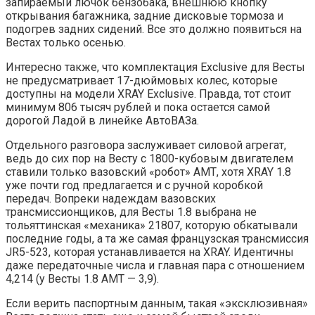
запираемый лючок бензобака, внешнюю кнопку
открывания багажника, задние дисковые тормоза и
подогрев задних сидений. Все это должно появиться на
Вестах только осенью.
Интересно также, что комплектация Exclusive для Весты
не предусматривает 17-дюймовых колес, которые
доступны на модели XRAY Exclusive. Правда, тот стоит
минимум 806 тысяч рублей и пока остается самой
дорогой Ладой в линейке АвтоВАЗа.
Отдельного разговора заслуживает силовой агрегат,
ведь до сих пор на Весту с 1800-кубовым двигателем
ставили только вазовский «робот» АМТ, хотя XRAY 1.8
уже почти год предлагается и с ручной коробкой
передач. Вопреки надеждам вазовских
трансмиссионщиков, для Весты 1.8 выбрана не
тольяттинская «механика» 21807, которую обкатывали
последние годы, а та же самая французская трансмиссия
JR5-523, которая устанавливается на XRAY. Идентичны
даже передаточные числа и главная пара с отношением
4,214 (у Весты 1.8 АМТ — 3,9).
Если верить паспортным данным, такая «эксклюзивная»