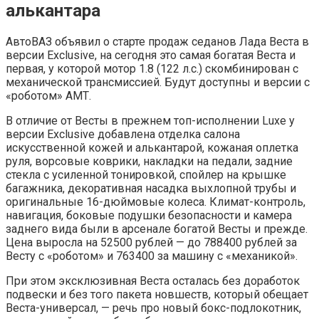
алькантара
АвтоВАЗ объявил о старте продаж седанов Лада Веста в
версии Exсlusive, на сегодня это самая богатая Веста и
первая, у которой мотор 1.8 (122 л.с.) скомбинирован с
механической трансмиссией. Будут доступны и версии с
«роботом» АМТ.
В отличие от Весты в прежнем топ-исполнении Luxe у
версии Exclusive добавлена отделка салона
искусственной кожей и алькантарой, кожаная оплетка
руля, ворсовые коврики, накладки на педали, задние
стекла с усиленной тонировкой, спойлер на крышке
багажника, декоративная насадка выхлопной трубы и
оригинальные 16-дюймовые колеса. Климат-контроль,
навигация, боковые подушки безопасности и камера
заднего вида были в арсенале богатой Весты и прежде.
Цена выросла на 52500 рублей — до 788400 рублей за
Весту с «роботом» и 763400 за машину с «механикой».
При этом эксклюзивная Веста осталась без доработок
подвески и без того пакета новшеств, который обещает
Веста-универсал, — речь про новый бокс-подлокотник,