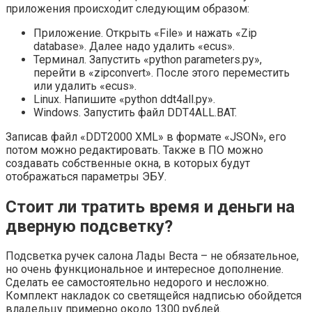
приложения происходит следующим образом:
Приложение. Открыть «File» и нажать «Zip
database». Далее надо удалить «ecus».
Терминал. Запустить «python parameters.py»,
перейти в «zipconvert». После этого переместить
или удалить «ecus».
Linux. Напишите «python ddt4all.py».
Windows. Запустить файл DDT4ALL.BAT.
Записав файл «DDT2000 XML» в формате «JSON», его
потом можно редактировать. Также в ПО можно
создавать собственные окна, в которых будут
отображаться параметры ЭБУ.
Стоит ли тратить время и деньги на
дверную подсветку?
Подсветка ручек салона Лады Веста – не обязательное,
но очень функциональное и интересное дополнение.
Сделать ее самостоятельно недорого и несложно.
Комплект накладок со светящейся надписью обойдется
владельцу примерно около 1300 рублей.