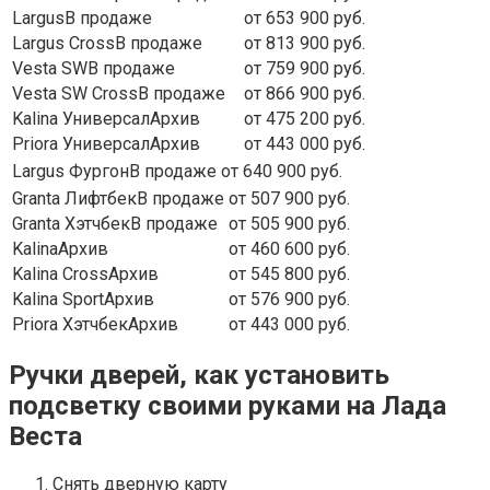
LargusВ продаже
от 653 900 руб.
Largus CrossВ продаже
от 813 900 руб.
Vesta SWВ продаже
от 759 900 руб.
Vesta SW CrossВ продаже
от 866 900 руб.
Kalina УниверсалАрхив
от 475 200 руб.
Priora УниверсалАрхив
от 443 000 руб.
Largus ФургонВ продаже
от 640 900 руб.
Granta ЛифтбекВ продаже
от 507 900 руб.
Granta ХэтчбекВ продаже
от 505 900 руб.
KalinaАрхив
от 460 600 руб.
Kalina CrossАрхив
от 545 800 руб.
Kalina SportАрхив
от 576 900 руб.
Priora ХэтчбекАрхив
от 443 000 руб.
Ручки дверей, как установить
подсветку своими руками на Лада
Веста
Снять дверную карту