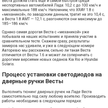
Веста должна стать еще и самой быстрой среди
неспортивных автомобилей Лада: 10,2 с до 100 км/ч и
максимальные 188 км/ч. Напомним, что XRAY 1.8 с
«механикой», по заводским данным, тратит на это 10,4 с,
а Веста 1.8 АМТ — 12,1 с, разгоняются они максимум до
185—186 км/ч.
Однако самая дорогая Веста с «механикой» уже
побывала на наших испытаниях и приняла участие в
сравнительном тесте. Скажем сразу, результаты
замеров нас удивили, и уже в следующем номере
Авторевю мы расскажем, сильно ли такая Веста
отличается от Весты 1.6 и может ли соперничать с
дорогими версиями новых седанов Kia Rio и Hyundai
Solaris.
Процесс установки светодиодов на
дверные ручки Весты
Выполнить тюнинг дверных ручек на Ладе Веста
самостоятельно под силу любому воителю. Производить
работы необходимо в следующем порядке: