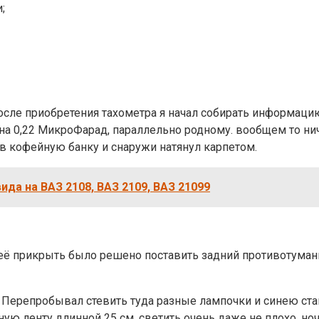
;
после приобретения тахометра я начал собирать информацию
а 0,22 МикроФарад, параллельно родному. вообщем то ниче
о в кофейную банку и снаружи натянул карпетом.
да на ВАЗ 2108, ВАЗ 2109, ВАЗ 21099
её прикрыть было решено поставить задний противотуманни
 Перепробывал стевить туда разные лампочки и синею ста
ную ленту длинной 25 см. светить очень даже не плохо, но