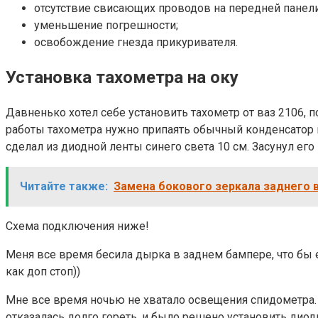
отсутствие свисающих проводов на передней панели
уменьшение погрешности;
освобождение гнезда прикуривателя.
Установка тахометра на оку
Давненько хотел себе установить тахометр от ваз 2106, 
работы тахометра нужно припаять обычный конденсатор н
сделал из диодной ленты синего света 10 см. Засунул ег
Читайте также:
Замена бокового зеркала заднего ви
Схема подключения ниже!
Меня все время бесила дырка в заднем бампере, что бы 
как доп стоп))
Мне все время ночью не хватало освещения спидометра.
отказалась долго гореть, и было решено установить диод