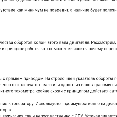
утствие как минимум не повредит, а наличие будет полезно
ества оборотов коленчатого вала двигателя. Рассмотрим, п
 и принципе работы, что поможет выяснить, почему переста
 с прямым приводом. На стрелочный указатель обороты п
енно от коленчатого вала или одного из валов трансмисс
нитного тахометра крайне схожи с принципом действия ав
ие к генератору. Используется преимущественно на дизел
торах.
ы зажигания, так и непосредственно с ЭБУ. Устанавливает