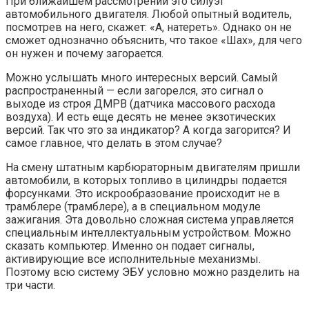
При ближайшем рассмотрении это силуэт
автомобильного двигателя. Любой опытный водитель,
посмотрев на него, скажет: «А, натереть». Однако он не
сможет однозначно объяснить, что такое «Шах», для чего
он нужен и почему загорается.
Можно услышать много интересных версий. Самый
распространенный — если загорелся, это сигнал о
выходе из строя ДМРВ (датчика массового расхода
воздуха). И есть еще десять не менее экзотических
версий. Так что это за индикатор? А когда загорится? И
самое главное, что делать в этом случае?
На смену штатным карбюраторным двигателям пришли
автомобили, в которых топливо в цилиндры подается
форсунками. Это искрообразование происходит не в
трамблере (трамблере), а в специальном модуле
зажигания. Эта довольно сложная система управляется
специальным интеллектуальным устройством. Можно
сказать компьютер. Именно он подает сигналы,
активирующие все исполнительные механизмы.
Поэтому всю систему ЭБУ условно можно разделить на
три части.