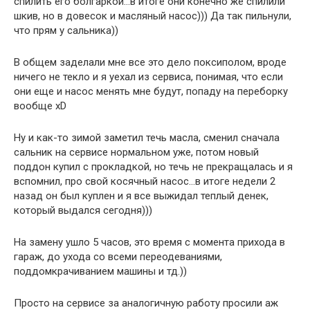
спилить его болгаркой…в итоге они конечно же спилили
шкив, но в довесок и масляный насос))) Да так пильнули,
что прям у сальника))
В общем заделали мне все это дело поксиполом, вроде
ничего не текло и я уехал из сервиса, понимая, что если
они еще и насос менять мне будут, попаду на переборку
вообще xD
Ну и как-то зимой заметил течь масла, сменил сначала
сальник на сервисе нормальном уже, потом новый
поддон купил с прокладкой, но течь не прекращалась и я
вспомнил, про свой косячный насос…в итоге недели 2
назад он был куплен и я все выжидал теплый денек,
который выдался сегодня)))
На замену ушло 5 часов, это время с момента прихода в
гараж, до ухода со всеми переодеваниями,
поддомкрачиванием машины и тд.))
Просто на сервисе за аналогичную работу просили аж