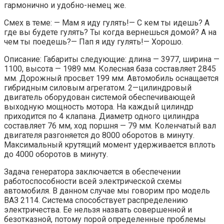
гармонично и удобно-немец же.
Смех в теме: — Мам я иду гулять!— С кем ты идешь? А
где вы будете гулять? Ты когда вернешься домой? А на
чем ты поедешь?— Пап я иду гулять!— Хорошо.
Описание: Габариты следующие: длина — 3977, ширина —
1100, высота — 1989 мм. Колесная база составляет 2845
мм. Дорожный просвет 199 мм. Автомобиль оснащается
гибридным силовым агрегатом. 2—цилиндровый
двигатель оборудован системой обеспечивающей
выходную мощность мотора. На каждый цилиндр
приходится по 4 клапана. Диаметр одного цилиндра
составляет 76 мм, ход поршня — 79 мм. Коленчатый вал
двигателя разгоняется до 8000 оборотов в минуту.
Максимальный крутящий момент удерживается вплоть
до 4000 оборотов в минуту.
Задача генератора заключается в обеспечении
работоспособности всей электрической схемы
автомобиля. В данном случае мы говорим про модель
ВАЗ 2114. Система способствует распределению
электричества. Ее нельзя назвать совершенной и
безотказной, потому порой определенные проблемы