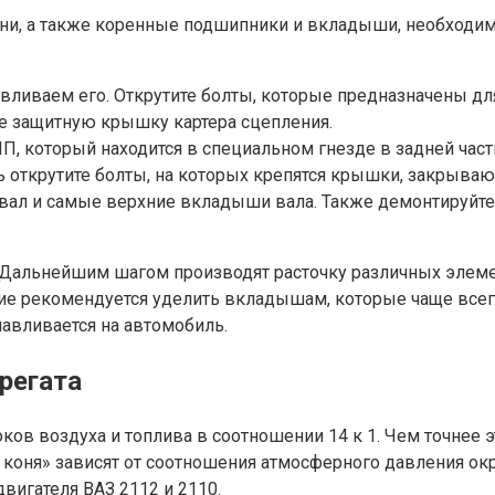
и, а также коренные подшипники и вкладыши, необходимо 
вливаем его. Открутите болты, которые предназначены для
те защитную крышку картера сцепления.
 который находится в специальном гнезде в задней част
ь открутите болты, на которых крепятся крышки, закрыва
 вал и самые верхние вкладыши вала. Также демонтируйт
ль. Дальнейшим шагом производят расточку различных эле
 рекомендуется уделить вкладышам, которые чаще всего
навливается на автомобиль.
регата
ов воздуха и топлива в соотношении 14 к 1. Чем точнее 
о коня» зависят от соотношения атмосферного давления о
вигателя ВАЗ 2112 и 2110.