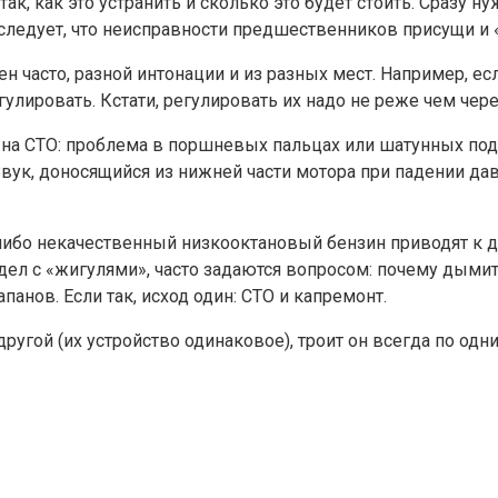
так, как это устранить и сколько это будет стоить. Сразу н
о следует, что неисправности предшественников присущи и 
 часто, разной интонации и из разных мест. Например, ес
улировать. Кстати, регулировать их надо не реже чем чере
 на СТО: проблема в поршневых пальцах или шатунных под
вук, доносящийся из нижней части мотора при падении дав
 либо некачественный низкооктановый бензин приводят к д
дел с «жигулями», часто задаются вопросом: почему дыми
анов. Если так, исход один: СТО и капремонт.
другой (их устройство одинаковое), троит он всегда по од