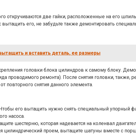
ого откручиваются две гайки, расположенные на его шпиль
к вытащить его, не забудьте также демонтировать специа
 вытащить и вставить деталь, ее размеры
репления головки блока цилиндров к самому блоку. Демо
ида проводимого ремонта). После снятия головки, также, 
от повторного снятия данного элемента.
Чтобы его вытащить нужно снять специальный упорный фла
го насоса.
щите шестерню, которая надевается на коленвал двигате
зуя цилиндрический проем, вытащите шатуны вместе с пор