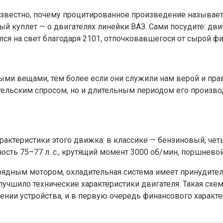
звестно, почему процитированное произведение называетс
вый куплет — о двигателях линейки ВАЗ. Сами посудите: дв
ился на свет благодаря 2101, отпочковавшегося от сырой ф
рыми вещами, тем более если они служили нам верой и пра
ельским спросом, но и длительным периодом его производс
рактеристики этого движка: в классике — бензиновый, че
сть 75–77 л. с., крутящий момент 3000 об/мин, поршневой 
рядным мотором, охладительная система имеет принудите
лучшило технические характеристики двигателя. Такая схе
нии устройства, и в первую очередь финансового характер