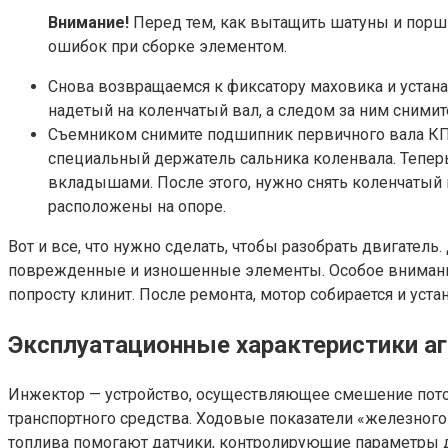
Внимание!
Перед тем, как вытащить шатуны и поршн
ошибок при сборке элементом.
Снова возвращаемся к фиксатору маховика и устана
надетый на коленчатый вал, а следом за ним сними
Съемником снимите подшипник первичного вала КПП,
специальный держатель сальника коленвала. Тепер
вкладышами. После этого, нужно снять коленчатый
расположены на опоре.
Вот и все, что нужно сделать, чтобы разобрать двигате
поврежденные и изношенные элементы. Особое внимание
попросту клинит. После ремонта, мотор собирается и уста
Эксплуатационные характеристики аг
Инжектор — устройство, осуществляющее смешение поток
транспортного средства. Ходовые показатели «железног
топлива помогают датчики, контролирующие параметры д