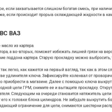
е, если захватывается слишком богатая смесь, при налич
акже, если происходит прорыв охлаждающей жидкости в ка
ДВС ВАЗ
масло из картера.
отора, а во-вторых, поможет избежать лишней грязи на ве
ние поддона картера. Старую прокладку можно выбросить, 
так легко, как кажется на первый взгляд, так как в этом 
тве удлинителя ключа. Зафиксируйте коленвал от провора
но приобрести в магазине. Далее с помощью ключа выкрут
одной цепи ГРМ, снимите ее и вытащите прокладку. Откру
ателя. Следующим на очереди становится натяжитель цепи
 его к головке блока цилиндров. Не забудьте выкрутить бо
оздающий ограничение для цепи, снимаются шестерни распр