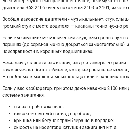
Всех интересуют неисправности, точнее, почему что-то не 
двигателя ВАЗ 2106 очень похожи на 2103 и 2101, из чег
Вообще вазовские двигатели «музыкальные»: стук слышен
громкий стук с места водителя — клапаны точно нужно рег
Если вы слышите металлический звук, вам срочно нужно
поршнях (до сервиса можно добраться самостоятельно). З
неисправности в коренных подшипниках.
Неверная установка зажигания, нагар в камере сгорания
тоже исчезает. Автолюбители, которые раньше не имели 
— проблема в маслосъемных кольцах или в сальниках клап
Если у вас карбюратор, при этом даже неважно 2106 или 
системе зажигания:
свеча отработала своё;
высоковольтный провод спробоил;
крышка или бегунок трамблера не в порядке;
сырость на изоляторе катушки зажигания и т. д.