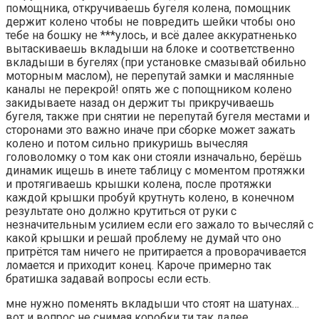
помощника, откручиваешь бугеля колена, помощник
держит колено чтобы не повредить шейки чтобы оно
тебе на бошку не ***улось, и всё далее аккуратненько
вытаскиваешь вкладыши на блоке и соответственно
вкладыши в бугелях (при установке смазывай обильно
моторным маслом), не перепутай замки и маслянные
каналы не перекрой! опять же с попощником колено
закидываете назад он держит ты прикручиваешь
бугеля, также при снятии не перепутай бугеля местами и
сторонами это важно иначе при сборке может зажать
колено и потом сильно прикуришь вычесляя
головоломку о том как они стояли изначально, берёшь
динамик ищешь в инете таблицу с моментом протяжки
и протягиваешь крышки колена, после протяжки
каждой крышки пробуй крутнуть колено, в конечном
результате оно должно крутиться от руки с
незначительным усилием если его зажало то вычесляй с
какой крышки и решай проблему не думай что оно
притрётся там ничего не притирается а проворачивается
ломается и приходит конец. Кароче примерно так
братишка задавай вопросы если есть.
мне нужно поменять вкладыши что стоят на шатунах…
вот и вопрос не снимая коробки ти так далее…