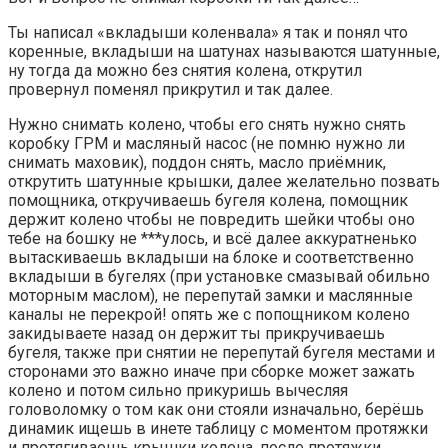
Ты написал «вкладыши коленвала» я так и понял что
коренные, вкладыши на шатунах называются шатунные,
ну тогда да можно без снятия колена, открутил
провернул поменял прикрутил и так далее.
Нужно снимать колено, чтобы его снять нужно снять
коробку ГРМ и масляный насос (не помню нужно ли
снимать маховик), поддон снять, масло приёмник,
открутить шатунные крышки, далее желательно позвать
помощника, откручиваешь бугеля колена, помощник
держит колено чтобы не повредить шейки чтобы оно
тебе на бошку не ***улось, и всё далее аккуратненько
вытаскиваешь вкладыши на блоке и соответственно
вкладыши в бугелях (при установке смазывай обильно
моторным маслом), не перепутай замки и маслянные
каналы не перекрой! опять же с попощником колено
закидываете назад он держит ты прикручиваешь
бугеля, также при снятии не перепутай бугеля местами и
сторонами это важно иначе при сборке может зажать
колено и потом сильно прикуришь вычесляя
головоломку о том как они стояли изначально, берёшь
динамик ищешь в инете таблицу с моментом протяжки
и протягиваешь крышки колена, после протяжки