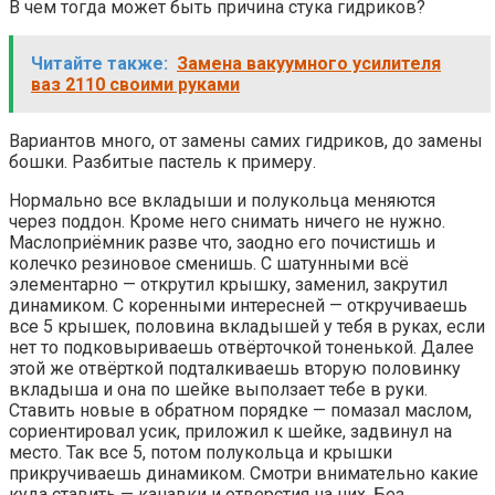
В чем тогда может быть причина стука гидриков?
Читайте также:
Замена вакуумного усилителя
ваз 2110 своими руками
Вариантов много, от замены самих гидриков, до замены
бошки. Разбитые пастель к примеру.
Нормально все вкладыши и полукольца меняются
через поддон. Кроме него снимать ничего не нужно.
Маслоприёмник разве что, заодно его почистишь и
колечко резиновое сменишь. С шатунными всё
элементарно — открутил крышку, заменил, закрутил
динамиком. С коренными интересней — откручиваешь
все 5 крышек, половина вкладышей у тебя в руках, если
нет то подковыриваешь отвёрточкой тоненькой. Далее
этой же отвёрткой подталкиваешь вторую половинку
вкладыша и она по шейке выползает тебе в руки.
Ставить новые в обратном порядке — помазал маслом,
сориентировал усик, приложил к шейке, задвинул на
место. Так все 5, потом полукольца и крышки
прикручиваешь динамиком. Смотри внимательно какие
куда ставить — канавки и отверстия на них. Без