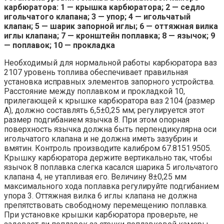
карбюратора: 1 — крышка карбюратора; 2 — седло
игольчатого клапана;
3 — упор; 4 — игольчатый
клапан; 5 — шарик запорной иглы; 6 — оттяжная вилка
иглы клапана; 7 — кронштейн поплавка; 8 — язычок; 9
— поплавок; 10 — прокладка
Необходимый для нормальной работы карбюратора ваз
2107 уровень топлива обеспечивает правильная
установка исправных элементов запорного устройства.
Расстояние между поплавком и прокладкой 10,
прилегающей к крышке карбюратора ваз 2104 (размер
А), должно составлять 6,5±0,25 мм; регулируется этот
размер подгибанием язычка 8. При этом опорная
поверхность язычка должна быть перпендикулярна оси
игольчатого клапана и не должна иметь зазубрин и
вмятин. Контроль производите калибром 67.8151.9505.
Крышку карбюратора держите вертикально так, чтобы
язычок 8 поплавка слегка касался шарика 5 игольчатого
клапана 4, не утапливая его. Величину 8±0,25 мм
максимального хода поплавка регулируйте подгибанием
упора 3. Оттяжная вилка 6 иглы клапана не должна
препятствовать свободному перемещению поплавка.
При установке крышки карбюратора проверьте, не