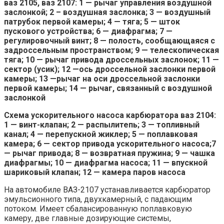
ваз 2105, ваз 2107: 1 — рычаг управления воздушной
заслонкой; 2 – воздушная заслонка; 3 — воздушный
патрубок первой камеры; 4 — тяга; 5 — шток
пускового устройства; 6 — диафрагма; 7 —
регулировочный винт; 8 — полость, сообщающаяся с
задроссельным пространством; 9 — телескопическая
тяга; 10 — рычаг привода дроссельных заслонок; 11 —
сектор (усик); 12 —ось дроссельной заслонки первой
камеры; 13 —рычаг на оси дроссельной заслонки
первой камеры; 14 — рычаг, связанный с воздушной
заслонкой
Схема ускорительного насоса карбюратора ваз 2104:
1 — винт-клапан;
2 — распылитепь; 3 — топливный
канал; 4 — перепускной жиклер; 5 — поплавковая
камера; 6 — сектор привода ускорительного насоса;7
— рычаг привода; 8 — возвратная пружина; 9 — чашка
диафрагмы; 10 — диафрагма насоса; 11 — впускной
шариковый клапан; 12 — камера паров насоса
На автомобиле ВАЗ-2107 устанавливается карбюратор
эмульсионного типа, двухкамерный, с падающим
потоком. Имеет сбалансированную поплавковую
камеру, две главные дозирующие системы,