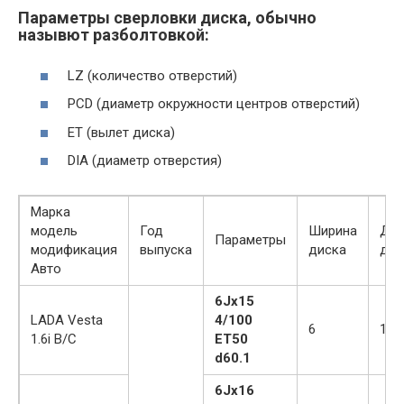
Параметры сверловки диска, обычно
назывют разболтовкой:
LZ (количество отверстий)
PCD (диаметр окружности центров отверстий)
ET (вылет диска)
DIA (диаметр отверстия)
Марка
модель
Год
Ширина
Диа
Параметры
модификация
выпуска
диска
дис
Авто
6Jx15
LADA Vesta
4/100
6
15
1.6i B/C
ET50
d60.1
6Jx16