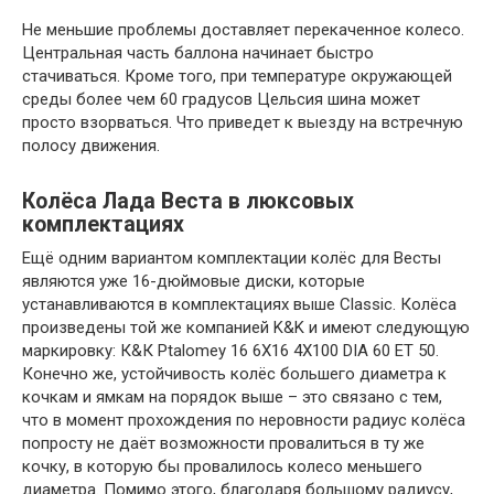
Не меньшие проблемы доставляет перекаченное колесо.
Центральная часть баллона начинает быстро
стачиваться. Кроме того, при температуре окружающей
среды более чем 60 градусов Цельсия шина может
просто взорваться. Что приведет к выезду на встречную
полосу движения.
Колёса Лада Веста в люксовых
комплектациях
Ещё одним вариантом комплектации колёс для Весты
являются уже 16-дюймовые диски, которые
устанавливаются в комплектациях выше Classic. Колёса
произведены той же компанией K&K и имеют следующую
маркировку: К&К Ptalomey 16 6Х16 4Х100 DIA 60 ЕТ 50.
Конечно же, устойчивость колёс большего диаметра к
кочкам и ямкам на порядок выше – это связано с тем,
что в момент прохождения по неровности радиус колёса
попросту не даёт возможности провалиться в ту же
кочку, в которую бы провалилось колесо меньшего
диаметра. Помимо этого, благодаря большому радиусу,