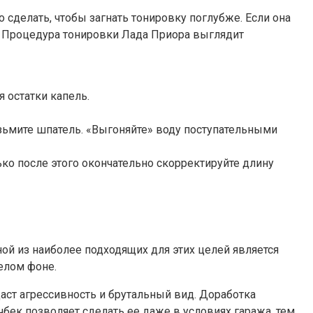
 сделать, чтобы загнать тонировку поглубже. Если она
ся. Процедура тонировки Лада Приора выглядит
я остатки капель.
озьмите шпатель. «Выгоняйте» воду поступательными
ько после этого окончательно скорректируйте длину
ой из наиболее подходящих для этих целей является
елом фоне.
аст агрессивность и брутальный вид. Доработка
тчбек позволяет сделать ее даже в условиях гаража, тем