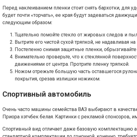
Перед наклеиванием пленки стоит снять бархотки, для уд
будет почти «торчать», ее края будут задеваться движущ
следующим образом:
Тщательно помойте стекло от жировых следов и пыл
Вытрите его чистой сухой тряпкой, не надавливая на
Постепенно снимая защитные пленки, обрызгивайте 
Внимательно проверьте, что к стеклянной поверхно
движениями от центра. Протрите пленку тряпкой.
Ножом отрежьте большую часть оставшегося рулона. 
покрытия, срезав излишки ножиком.
Спортивный автомобиль
Очень часто машины семейства ВАЗ выбирают в качестве
Приора хэтчбек белая. Картинки с рекламой спонсоров, 
Спортивный вид отличает даже базовую комплектацию ав
стандартной комплектации до гоночной, конечно, требуетс