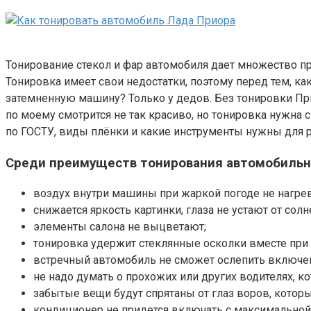
Тонирование стекол и фар автомобиля дает множество пр
Тонировка имеет свои недостатки, поэтому перед тем, как
затемненную машину? Только у дедов. Без тонировки При
по моему смотрится не так красиво, но тонировка нужна 
по ГОСТУ, виды плёнки и какие инструменты нужны для 
Среди преимуществ тонирования автомобильн
воздух внутри машины при жаркой погоде не нагре
снижается яркость картинки, глаза не устают от солн
элементы салона не выцветают;
тонировка удержит стеклянные осколки вместе при
встречный автомобиль не сможет ослепить включ
не надо думать о прохожих или других водителях, 
забытые вещи будут спрятаны от глаз воров, которы
кондиционер не придется включать с максимальной 