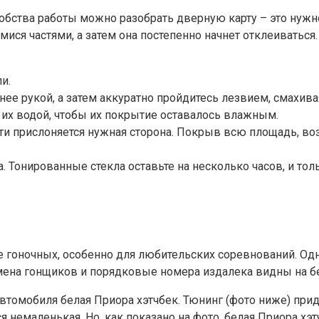
обства работы можно разобрать дверную карту – это нужно
имися частями, а затем она постепенно начнет отклеивать
и.
 нее рукой, а затем аккуратно пройдитесь лезвием, смахива
их водой, чтобы их покрытие оставалось влажным.
сти прислоняется нужная сторона. Покрыв всю площадь, в
Тонированные стекла оставьте на несколько часов, и тол
 гоночных, особенно для любительских соревнований. Одн
имена гонщиков и порядковые номера издалека видны на б
томобиля белая Приора хэтчбек. Тюнинг (фото ниже) прид
я немаленькая. Но, как показано на фото, белая Приора хэ