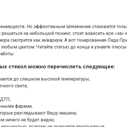
еимуществ. Но эффективным затемнение становится только
 решиться на небольшой тюнинг, стоит взвесить все «за» и
ора смотрится как аквариум. А вот тонированная Лада При
с любым цветом. Читайте статью до конца и узнаете плюсы
работы.
ых стекол можно перечислить следующее:
вается до слишком высокой температуры;
ечного света;
 ДТП;
енными фарами;
которые разглядывают Вашу машину;
м ничего не будет видно;
мощностью, поэтому не получится простудиться.