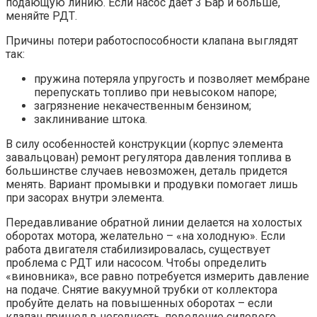
подающую линию. Если насос дает 3 Бар и больше,
меняйте РДТ.
Причины потери работоспособности клапана выглядят
так:
пружина потеряла упругость и позволяет мембране
перепускать топливо при невысоком напоре;
загрязнение некачественным бензином;
заклинивание штока.
В силу особенностей конструкции (корпус элемента
завальцован) ремонт регулятора давления топлива в
большинстве случаев невозможен, деталь придется
менять. Вариант промывки и продувки помогает лишь
при засорах внутри элемента.
Передавливание обратной линии делается на холостых
оборотах мотора, желательно – «на холодную». Если
работа двигателя стабилизировалась, существует
проблема с РДТ или насосом. Чтобы определить
«виновника», все равно потребуется измерить давление
на подаче. Снятие вакуумной трубки от коллектора
пробуйте делать на повышенных оборотах – если
клапан пришел в негодность, поведение силового