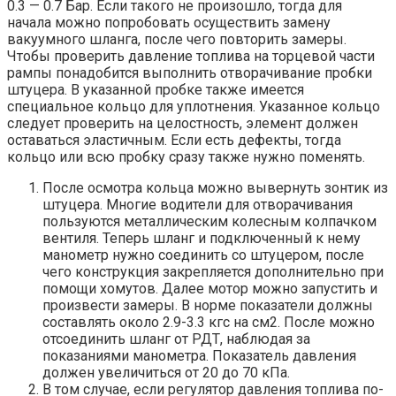
0.3 — 0.7 Бар. Если такого не произошло, тогда для
начала можно попробовать осуществить замену
вакуумного шланга, после чего повторить замеры.
Чтобы проверить давление топлива на торцевой части
рампы понадобится выполнить отворачивание пробки
штуцера. В указанной пробке также имеется
специальное кольцо для уплотнения. Указанное кольцо
следует проверить на целостность, элемент должен
оставаться эластичным. Если есть дефекты, тогда
кольцо или всю пробку сразу также нужно поменять.
После осмотра кольца можно вывернуть зонтик из
штуцера. Многие водители для отворачивания
пользуются металлическим колесным колпачком
вентиля. Теперь шланг и подключенный к нему
манометр нужно соединить со штуцером, после
чего конструкция закрепляется дополнительно при
помощи хомутов. Далее мотор можно запустить и
произвести замеры. В норме показатели должны
составлять около 2.9-3.3 кгс на см2. После можно
отсоединить шланг от РДТ, наблюдая за
показаниями манометра. Показатель давления
должен увеличиться от 20 до 70 кПа.
В том случае, если регулятор давления топлива по-