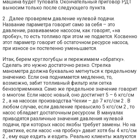
машина будет туповата. Окончательный приговор РДТ
выносим только после следующего пункта.
2 . Далее проверяем давление нулевой подачи.
Название параметра говорит само за себя – это
давление, развиваемое насосом, как говорят, «на
пробку», то есть топливо при этом не подается. Косвенно
этот параметр говорит об остаточном ресурсе насоса,
при износе он постепенно уменьшается.
Итак, берем круглогубцы и пережимаем «обратку».
Сделать это нужно достаточно резко. Стрелка
манометра должна буквально метнуться к предельному
значению. Если она поднимается медленно, то,
возможно, забит топливный фильтр или сетка
бензоприемника. Само же предельное значение говорит
о многом. Если насос новый, оно достигнет 5 – 6 кгс/см
2 , а на насосах производства Чехии – до 7 кгс/см 2 . В
любом случае, если давление превысило 5 кгс/см 2 , то
насос обладает достаточным ресурсом. В мануалах
приводятся различные значения давления нулевой
подачи, при которых насос якобы требует замены. Но на
практике, если насос «на пробку» давит хотя бы 4 кгс/см
2 , ему еще ездить и ездить. Реально клиенты жалуются