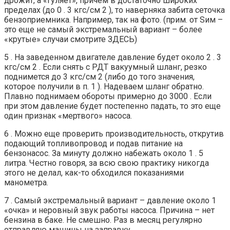
дрожит, а «гуляет», причем в достаточно широких
пределах (до 0 . 3 кгс/см 2 ), то наверняка забита сеточка
бензоприемника. Например, так на фото. (прим. от Sим –
это еще не самый экстремальный вариант – более
«крутые» случаи смотрите ЗДЕСЬ)
5 . На заведенном двигателе давление будет около 2 . 3
кгс/см 2 . Если снять с РДТ вакуумный шланг, резко
поднимется до 3 кгс/см 2 (либо до того значения,
которое получили в п. 1 ). Надеваем шланг обратно.
Плавно поднимаем обороты примерно до 3000 . Если
при этом давление будет постепенно падать, то это еще
один признак «мертвого» насоса.
6 . Можно еще проверить производительность, открутив
подающий топливопровод и подав питание на
бензонасос. За минуту должно набежать около 1 . 5
литра. Честно говоря, за всю свою практику никогда
этого не делал, как-то обходился показаниями
манометра.
7 . Самый экстремальный вариант – давление около 1
«очка» и неровный звук работы насоса. Причина – нет
бензина в баке. Не смешно. Раз в месяц регулярно
отправляю машины на заправку.