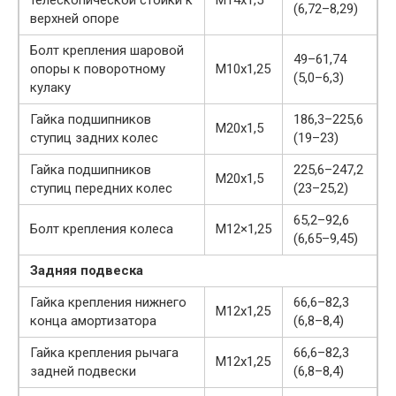
телескопической стойки к
М14х1,5
(6,72–8,29)
верхней опоре
Болт крепления шаровой
49–61,74
опоры к поворотному
М10х1,25
(5,0–6,3)
кулаку
Гайка подшипников
186,3–225,6
М20х1,5
ступиц задних колес
(19–23)
Гайка подшипников
225,6–247,2
М20х1,5
ступиц передних колес
(23–25,2)
65,2–92,6
Болт крепления колеса
М12×1,25
(6,65–9,45)
Задняя подвеска
Гайка крепления нижнего
66,6–82,3
М12х1,25
конца амортизатора
(6,8–8,4)
Гайка крепления рычага
66,6–82,3
М12х1,25
задней подвески
(6,8–8,4)