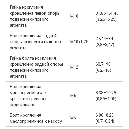
Гайка крепления
кронштейна левой опоры
31,85–51,45
М10
подвески силового
(3,25–5,25)
агрегата
Болт крепления задней
27,44–34
опоры подвески силового
М10х1,25
(2,8–3,47)
агрегата
Гайка болта крепления
кронштейна задней опоры
60,7–98
М12
подвески силового
(6,2–10)
агрегата
Болт крепления
маслоприемника к
8,33–10,29
М6
крышке коренного
(0,85–1,05)
подшипника
Болт крепления
6,86–8,23
М6
маслоприемника к насосу
(0,7–0,84)