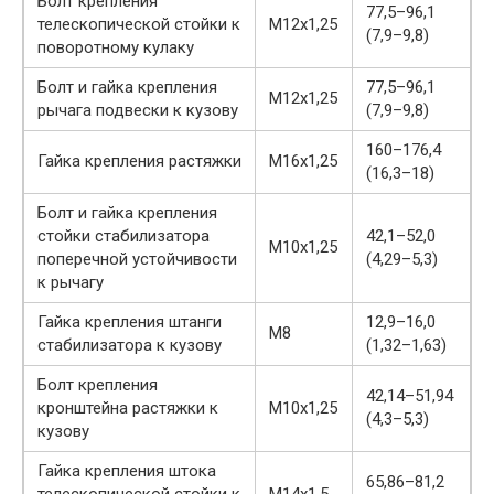
Болт крепления
77,5–96,1
телескопической стойки к
М12х1,25
(7,9–9,8)
поворотному кулаку
Болт и гайка крепления
77,5–96,1
М12х1,25
рычага подвески к кузову
(7,9–9,8)
160–176,4
Гайка крепления растяжки
М16х1,25
(16,3–18)
Болт и гайка крепления
стойки стабилизатора
42,1–52,0
М10х1,25
поперечной устойчивости
(4,29–5,3)
к рычагу
Гайка крепления штанги
12,9–16,0
М8
стабилизатора к кузову
(1,32–1,63)
Болт крепления
42,14–51,94
кронштейна растяжки к
М10х1,25
(4,3–5,3)
кузову
Гайка крепления штока
65,86–81,2