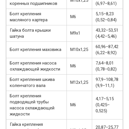
М10х1,25
коренных подшипников
(6,97–8,61)
Болт крепления
5,15–8,23
М6
масляного картера
(0,52–0,84)
Гайка болта крышки
43,32–53,51
М9х1
шатуна
(4,42–5,46)
60,96–87,42
Болт крепления маховика
М10х1,25
(6,22–8,92)
Болт крепления насоса
7,64–8,01
М6
охлаждающей жидкости
(0,78–0,82)
Болт крепления шкива
97,9–108,78
M12х1,25
коленчатого вала
(9,9–11,1)
Болт крепления
4,17–5,15
подводящей трубы
М6
(0,425–
насоса охлаждающей
0,525)
жидкости
Гайка крепления
20,87–25,77