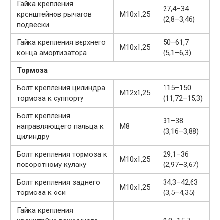
Гайка крепления
27,4–34
кронштейнов рычагов
М10х1,25
(2,8–3,46)
подвески
Гайка крепления верхнего
50–61,7
М10х1,25
конца амортизатора
(5,1–6,3)
Тормоза
Болт крепления цилиндра
115–150
М12х1,25
тормоза к суппорту
(11,72–15,3)
Болт крепления
31–38
направляющего пальца к
М8
(3,16–3,88)
цилиндру
Болт крепления тормоза к
29,1–36
М10х1,25
поворотному кулаку
(2,97–3,67)
Болт крепления заднего
34,3–42,63
М10х1,25
тормоза к оси
(3,5–4,35)
Гайка крепления