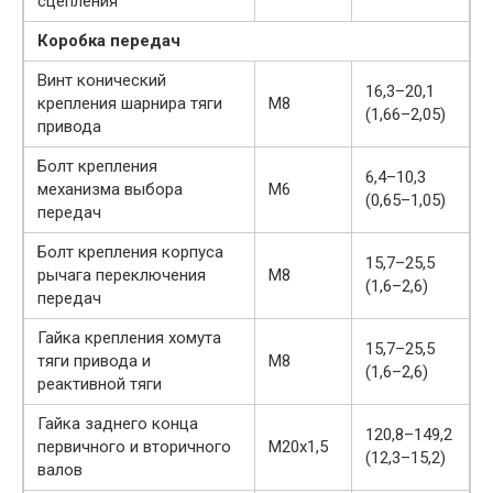
сцепления
Коробка передач
Винт конический
16,3–20,1
крепления шарнира тяги
М8
(1,66–2,05)
привода
Болт крепления
6,4–10,3
механизма выбора
М6
(0,65–1,05)
передач
Болт крепления корпуса
15,7–25,5
рычага переключения
М8
(1,6–2,6)
передач
Гайка крепления хомута
15,7–25,5
тяги привода и
М8
(1,6–2,6)
реактивной тяги
Гайка заднего конца
120,8–149,2
первичного и вторичного
М20х1,5
(12,3–15,2)
валов