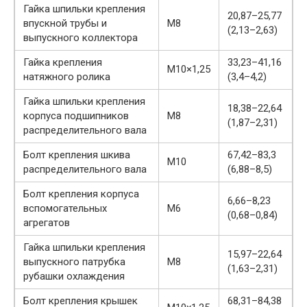
Гайка шпильки крепления
20,87–25,77
впускной трубы и
М8
(2,13–2,63)
выпускного коллектора
Гайка крепления
33,23–41,16
М10×1,25
натяжного ролика
(3,4–4,2)
Гайка шпильки крепления
18,38–22,64
корпуса подшипников
М8
(1,87–2,31)
распределительного вала
Болт крепления шкива
67,42–83,3
М10
распределительного вала
(6,88–8,5)
Болт крепления корпуса
6,66–8,23
вспомогательных
М6
(0,68–0,84)
агрегатов
Гайка шпильки крепления
15,97–22,64
выпускного патрубка
М8
(1,63–2,31)
рубашки охлаждения
Болт крепления крышек
68,31–84,38