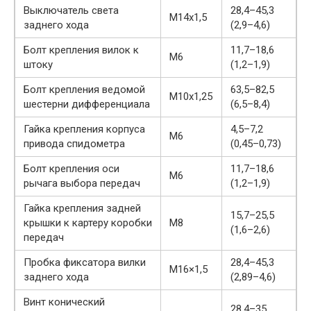
Выключатель света
28,4–45,3
М14х1,5
заднего хода
(2,9–4,6)
Болт крепления вилок к
11,7–18,6
М6
штоку
(1,2–1,9)
Болт крепления ведомой
63,5–82,5
М10х1,25
шестерни дифференциала
(6,5–8,4)
Гайка крепления корпуса
4,5–7,2
М6
привода спидометра
(0,45–0,73)
Болт крепления оси
11,7–18,6
М6
рычага выбора передач
(1,2–1,9)
Гайка крепления задней
15,7–25,5
крышки к картеру коробки
М8
(1,6–2,6)
передач
Пробка фиксатора вилки
28,4–45,3
М16×1,5
заднего хода
(2,89–4,6)
Винт конический
28,4–35