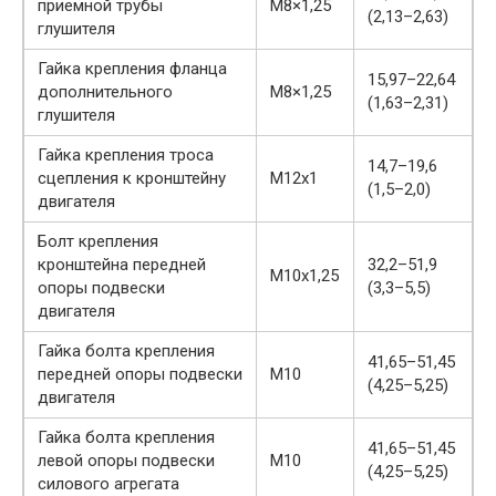
приемной трубы
М8×1,25
(2,13–2,63)
глушителя
Гайка крепления фланца
15,97–22,64
дополнительного
М8×1,25
(1,63–2,31)
глушителя
Гайка крепления троса
14,7–19,6
сцепления к кронштейну
М12х1
(1,5–2,0)
двигателя
Болт крепления
кронштейна передней
32,2–51,9
М10х1,25
опоры подвески
(3,3–5,5)
двигателя
Гайка болта крепления
41,65–51,45
передней опоры подвески
М10
(4,25–5,25)
двигателя
Гайка болта крепления
41,65–51,45
левой опоры подвески
М10
(4,25–5,25)
силового агрегата