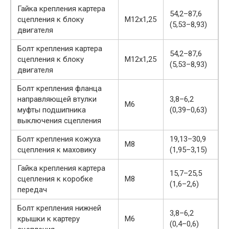
Гайка крепления картера
54,2–87,6
сцепления к блоку
М12х1,25
(5,53–8,93)
двигателя
Болт крепления картера
54,2–87,6
сцепления к блоку
М12х1,25
(5,53–8,93)
двигателя
Болт крепления фланца
направляющей втулки
3,8–6,2
М6
муфты подшипника
(0,39–0,63)
выключения сцепления
Болт крепления кожуха
19,13–30,9
М8
сцепления к маховику
(1,95–3,15)
Гайка крепления картера
15,7–25,5
сцепления к коробке
М8
(1,6–2,6)
передач
Болт крепления нижней
3,8–6,2
крышки к картеру
М6
(0,4–0,6)