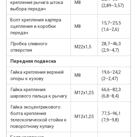
крепления рычага штока
М8
(2,89–3,57)
выбора передач
Болт крепления картера
15,7–25,5
сцепления и коробки
М8
(1,6–2,6)
передач
Пробка сливного
28,7–46,3
М22х1,5
отверстия
(2,9–4,7)
Передняя подвеска
Гайка крепления верхней
19,6–24,2
М8
опоры к кузову
(2–2,47)
Гайка крепления
66,6–82,3
М12х1,25
шарового пальца к рычагу
(6,8–8,4)
Гайка эксцентрикового
болта крепления
77,5–96,1
М12х1,25
телескопической стойки к
(7,9–9,8)
поворотному кулаку