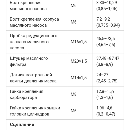
Болт крепления
8,33–10,29
М6
масляного насоса
(0,85–1,05)
Болт крепления корпуса
7,2–9,2
М6
масляного насоса
(0,735–0,94)
Пробка редукционного
45,5–73,5
клапана масляного
М16х1,5
(4,64–7,5)
насоса
Штуцер масляного
37,48–87,47
М20×1,5
фильтра
(3,8–8,9)
Датчик контрольной
24–27
М14х1,5
лампы давления масла
(2,45–2,75)
Гайка крепления
12,8–15,9
М8
карбюратора
(1,3–1,6)
Гайка крепления крышки
1,96–4,6
М6
головки цилиндров
(0,2–0,47)
Сцепление