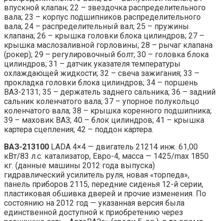
впускной клапан; 22 – звездочка распределительного
вала; 23 – корпус подшипников распределительного
вала; 24 – распределительный вал; 25 – пружины
клапана; 26 – крышка головки блока цилиндров; 27 –
крышка маслозаливной горловины; 28 – рычаг клапана
(рокер); 29 – регулировочный болт; 30 – головка блока
цилиндров; 31 – датчик указателя температуры
охлаждающей жидкости; 32 – свеча зажигания; 33 –
прокладка головки блока цилиндров; 34 – поршень
ВАЗ-2131; 35 – держатель заднего сальника; 36 – задний
сальник коленчатого вала; 37 – упорное полукольцо
коленчатого вала; 38 – крышка коренного подшипника;
39 – маховик ВАЗ; 40 – блок цилиндров; 41 – крышка
картера сцепления; 42 – поддон картера.
ВАЗ-213100
LADA 4×4 — двигатель 21214 инж. 61,00
кВт/83 л.с. катализатор, Евро-4, масса — 1425/max 1850
кг. (данные машины 2012 года выпуска)
гидравлический усилитель руля, новая «торпеда»,
панель приборов 2115, передние сиденья 12-й серии,
пластиковая обшивка дверей и прочие изменения. По
состоянию на 2012 год — указанная версия была
единственной доступной к приобретению через