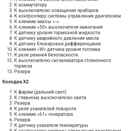
К коммутатору
К выключателю освещения приборов
К контроллеру системы управления двигателем
К клемме массы «-«
К клемме «50» выключателя зажигания
К датчику уровня тормозной жидкости
К датчику аварийного давления масла
К датчику блокировки дифференциала
К клемме «W» датчика уровня топлива
К реле ремней безопасности
К выключателю сигнализатора стояночного
тормоза
Резерв
Колодка Х2
К фарам (дальний свет)
К главному выключателю света
Резерв
К реле указателей поворота
К клемме «61» генератора
Резерв
К датчику указателя температуры
К контроллеру системы управления двигателем