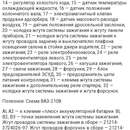
14 — регулятор холостого хода; 15 — датчик температуры
охлаждающей жидкости; 16 — датчик положения
колончатого вала; 17 — электромагнитный клапан
продувки адсорбера; 18 — датчик массового расхода
воздуха; 19 — датчик положения дроссельной заслонки;
20 — колодка жгута системы зажигания к жгуту панели
приборов; 21 — колодки жгута системы зажигания к
жгуту проводов заднему и выключателю плафона
освещения салона в стойке двери водителя; 22 — реле
зажигания; 23 — реле электробензонасоса; 24 — реле
электровентилятора левого; 25 — реле
электровентилятора правого; 26 — катушка зажигания;
27 — свечи зажигания; 28 — форсунки; 29 — блок
предохранителей ЭСУД; 30 — предохранитель цепи
питания контроллера; 31 — клемма жгута системы
зажигания к дополнительному реле стартера;. 32 —
колодки жгута системы зажигания и жгута форсунок.
Полезное: Схема ВАЗ-2108
Al, A2 — к клемме «плюс» аккумуляторной батареи. Bl,
B2, ВЗ — точки заземления жгута системы зажигания.
Жгут проводов системы зажигания в сборе — 21214-
3724026-97. Жгут проводов форсунок в сборе — 21214-