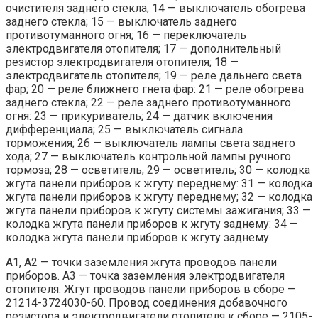
очистителя заднего стекла; 14 — выключатель обогрева
заднего стекла; 15 — выключатель заднего
противотуманного огня; 16 — переключатель
электродвигателя отопителя; 17 — дополнительный
резистор электродвигателя отопителя; 18 —
электродвигатель отопителя; 19 — реле дальнего света
фар; 20 — реле ближнего гнета фар: 21 — реле обогрева
заднего стекла; 22 — реле заднего противотуманного
огня: 23 — прикуриватель; 24 — датчик включения
дифференциала; 25 — выключатель сигнала
торможения; 26 — выключатель лампы света заднего
хода; 27 — выключатель контрольной лампы ручного
тормоза; 28 — осветитель; 29 — осветитель; 30 — колодка
жгута панели приборов к жгуту переднему: 31 — колодка
жгута панели приборов к жгуту переднему; 32 — колодка
жгута панели приборов к жгуту системы зажигания; 33 —
колодка жгута панели приборов к жгуту заднему: 34 —
колодка жгута панели приборов к жгуту заднему.
А1, А2 — точки заземления жгута проводов панели
приборов. A3 — точка заземления электродвигателя
отопителя. Жгут проводов панели приборов в сборе —
21214-3724030-60. Провод соединения добавочного
резистора и электродвигатели отопителя к сборе — 2105-