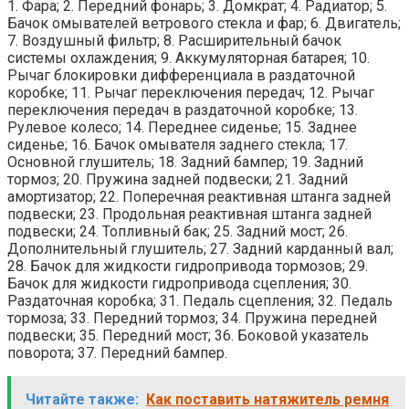
1. Фара; 2. Передний фонарь; 3. Домкрат; 4. Радиатор; 5.
Бачок омывателей ветрового стекла и фар; 6. Двигатель;
7. Воздушный фильтр; 8. Расширительный бачок
системы охлаждения; 9. Аккумуляторная батарея; 10.
Рычаг блокировки дифференциала в раздаточной
коробке; 11. Рычаг переключения передач; 12. Рычаг
переключения передач в раздаточной коробке; 13.
Рулевое колесо; 14. Переднее сиденье; 15. Заднее
сиденье; 16. Бачок омывателя заднего стекла; 17.
Основной глушитель; 18. Задний бампер; 19. Задний
тормоз; 20. Пружина задней подвески; 21. Задний
амортизатор; 22. Поперечная реактивная штанга задней
подвески; 23. Продольная реактивная штанга задней
подвески; 24. Топливный бак; 25. Задний мост; 26.
Дополнительный глушитель; 27. Задний карданный вал;
28. Бачок для жидкости гидропривода тормозов; 29.
Бачок для жидкости гидропривода сцепления; 30.
Раздаточная коробка; 31. Педаль сцепления; 32. Педаль
тормоза; 33. Передний тормоз; 34. Пружина передней
подвески; 35. Передний мост; 36. Боковой указатель
поворота; 37. Передний бампер.
Читайте также:
Как поставить натяжитель ремня