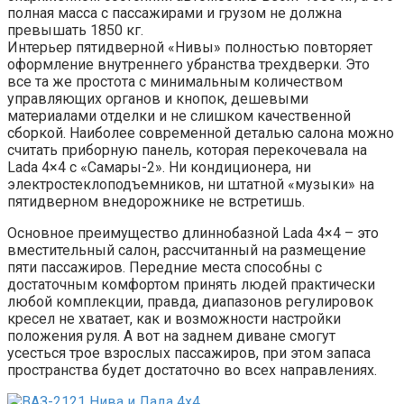
полная масса с пассажирами и грузом не должна
превышать 1850 кг.
Интерьер пятидверной «Нивы» полностью повторяет
оформление внутреннего убранства трехдверки. Это
все та же простота с минимальным количеством
управляющих органов и кнопок, дешевыми
материалами отделки и не слишком качественной
сборкой. Наиболее современной деталью салона можно
считать приборную панель, которая перекочевала на
Lada 4×4 с «Самары-2». Ни кондиционера, ни
электростеклоподъемников, ни штатной «музыки» на
пятидверном внедорожнике не встретишь.
Основное преимущество длиннобазной Lada 4×4 – это
вместительный салон, рассчитанный на размещение
пяти пассажиров. Передние места способны с
достаточным комфортом принять людей практически
любой комплекции, правда, диапазонов регулировок
кресел не хватает, как и возможности настройки
положения руля. А вот на заднем диване смогут
усесться трое взрослых пассажиров, при этом запаса
пространства будет достаточно во всех направлениях.