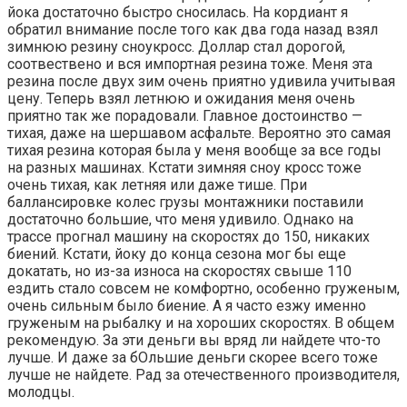
йока достаточно быстро сносилась. На кордиант я
обратил внимание после того как два года назад взял
зимнюю резину сноукросс. Доллар стал дорогой,
соотвествено и вся импортная резина тоже. Меня эта
резина после двух зим очень приятно удивила учитывая
цену. Теперь взял летнюю и ожидания меня очень
приятно так же порадовали. Главное достоинство —
тихая, даже на шершавом асфальте. Вероятно это самая
тихая резина которая была у меня вообще за все годы
на разных машинах. Кстати зимняя сноу кросс тоже
очень тихая, как летняя или даже тише. При
баллансировке колес грузы монтажники поставили
достаточно большие, что меня удивило. Однако на
трассе прогнал машину на скоростях до 150, никаких
биений. Кстати, йоку до конца сезона мог бы еще
докатать, но из-за износа на скоростях свыше 110
ездить стало совсем не комфортно, особенно груженым,
очень сильным было биение. А я часто езжу именно
груженым на рыбалку и на хороших скоростях. В общем
рекомендую. За эти деньги вы вряд ли найдете что-то
лучше. И даже за бОльшие деньги скорее всего тоже
лучше не найдете. Рад за отечественного производителя,
молодцы.