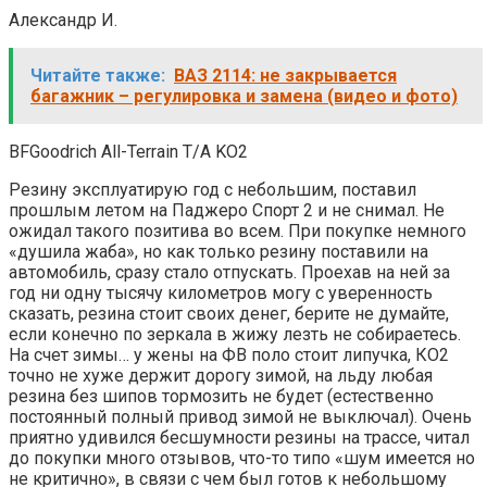
Александр И.
Читайте также:
ВАЗ 2114: не закрывается
багажник – регулировка и замена (видео и фото)
BFGoodrich All-Terrain T/A KO2
Резину эксплуатирую год с небольшим, поставил
прошлым летом на Паджеро Спорт 2 и не снимал. Не
ожидал такого позитива во всем. При покупке немного
«душила жаба», но как только резину поставили на
автомобиль, сразу стало отпускать. Проехав на ней за
год ни одну тысячу километров могу с уверенность
сказать, резина стоит своих денег, берите не думайте,
если конечно по зеркала в жижу лезть не собираетесь.
На счет зимы… у жены на ФВ поло стоит липучка, КО2
точно не хуже держит дорогу зимой, на льду любая
резина без шипов тормозить не будет (естественно
постоянный полный привод зимой не выключал). Очень
приятно удивился бесшумности резины на трассе, читал
до покупки много отзывов, что-то типо «шум имеется но
не критично», в связи с чем был готов к небольшому