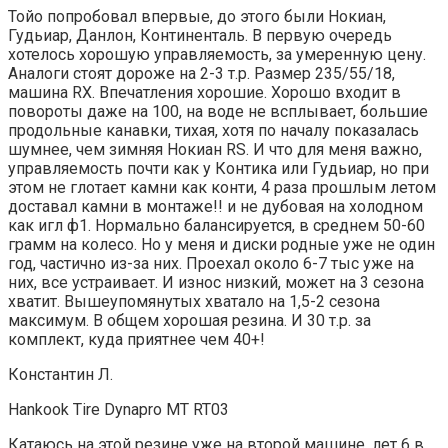
Тойо попробовал впервые, до этого были Нокиан,
Гудьиар, Данлон, Континенталь. В первую очередь
хотелось хорошую управляемость, за умеренную цену.
Аналоги стоят дороже на 2-3 т.р. Размер 235/55/18,
машина RX. Впечатления хорошие. Хорошо входит в
повороты даже на 100, на воде не всплывает, большие
продольные канавки, тихая, хотя по началу показалась
шумнее, чем зимняя Нокиан RS. И что для меня важно,
управляемость почти как у Контика или Гудьиар, но при
этом не глотает камни как конти, 4 раза прошлым летом
доставал камни в монтаже!! и не дубовая на холодном
как игл ф1. Нормально балансируется, в среднем 50-60
грамм на колесо. Но у меня и диски родные уже не один
год, частично из-за них. Проехал около 6-7 тыс уже на
них, все устраивает. И износ низкий, может на 3 сезона
хватит. Вышеупомянутых хватало на 1,5-2 сезона
максимум. В общем хорошая резина. И 30 т.р. за
комплект, куда приятнее чем 40+!
Константин Л.
Hankook Tire Dynapro MT RT03
Катаюсь на этой резине уже на второй машине ,лет 6 в