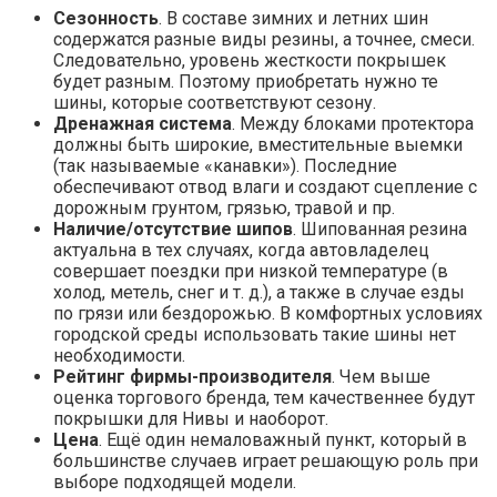
Сезонность
. В составе зимних и летних шин
содержатся разные виды резины, а точнее, смеси.
Следовательно, уровень жесткости покрышек
будет разным. Поэтому приобретать нужно те
шины, которые соответствуют сезону.
Дренажная система
. Между блоками протектора
должны быть широкие, вместительные выемки
(так называемые «канавки»). Последние
обеспечивают отвод влаги и создают сцепление с
дорожным грунтом, грязью, травой и пр.
Наличие/отсутствие шипов
. Шипованная резина
актуальна в тех случаях, когда автовладелец
совершает поездки при низкой температуре (в
холод, метель, снег и т. д.), а также в случае езды
по грязи или бездорожью. В комфортных условиях
городской среды использовать такие шины нет
необходимости.
Рейтинг фирмы-производителя
. Чем выше
оценка торгового бренда, тем качественнее будут
покрышки для Нивы и наоборот.
Цена
. Ещё один немаловажный пункт, который в
большинстве случаев играет решающую роль при
выборе подходящей модели.