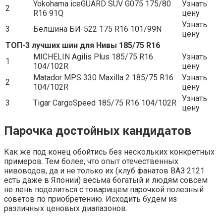
Yokohama iceGUARD SUV G075 175/80
Узнать
2
R16 91Q
цену
Узнать
3
Белшина БИ-522 175 R16 101/99N
цену
ТОП-3 лучших шин для Нивы 185/75 R16
MICHELIN Agilis Plus 185/75 R16
Узнать
1
104/102R
цену
Matador MPS 330 Maxilla 2 185/75 R16
Узнать
2
104/102R
цену
Узнать
3
Tigar CargoSpeed 185/75 R16 104/102R
цену
Парочка достойных кандидатов
Как же под конец обойтись без нескольких конкретных
примеров. Тем более, что опыт отечественных
нивоводов, да и не только их (клуб фанатов ВАЗ 2121
есть даже в Японии) весьма богатый и людям совсем
не лень поделиться с товарищем парочкой полезный
советов по приобретению. Исходить будем из
различных ценовых диапазонов.