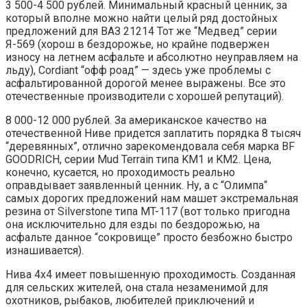
3 500-4 500 рублей. Минимальный красный ценник, за
который вполне можно найти целый ряд достойных
предложений для ВАЗ 21214 Тот же “Медвед” серии
Я-569 (хорош в бездорожье, но крайне подвержен
износу на летнем асфальте и абсолютно неуправляем на
льду), Cordiant “офф роад” — здесь уже проблемы с
асфальтированной дорогой менее выражены. Все это
отечественные производители с хорошей репутаций).
8 000-12 000 рублей. За американское качество на
отечественной Ниве придется заплатить порядка 8 тысяч
“деревянных”, отлично зарекомендовала себя марка BF
GOODRICH, серии Mud Terrain типа KM1 и KM2. Цена,
конечно, кусается, но проходимость реально
оправдывает заявленный ценник. Ну, а с “Олимпа“
самых дорогих предложений нам машет экстремальная
резина от Silverstone типа MT-117 (вот только пригодна
она исключительно для езды по бездорожью, на
асфальте данное “сокровище” просто безбожно быстро
изнашивается).
Нива 4х4 имеет повышенную проходимость. Созданная
для сельских жителей, она стала незаменимой для
охотников, рыбаков, любителей приключений и