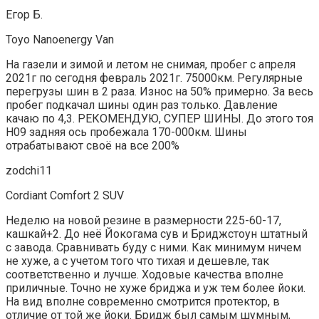
Егор Б.
Toyo Nanoenergy Van
На газели и зимой и летом не снимая, пробег с апреля
2021г по сегодня февраль 2021г. 75000км. Регулярные
перегрузы шин в 2 раза. Износ на 50% примерно. За весь
пробег подкачал шины один раз только. Давление
качаю по 4,3. РЕКОМЕНДУЮ, СУПЕР ШИНЫ. До этого тоя
Н09 задняя ось пробежала 170-000км. Шины
отрабатывают своё на все 200%
zodchi11
Cordiant Comfort 2 SUV
Неделю на новой резине в размерности 225-60-17,
кашкай+2. До неё Йокогама сув и Бриджстоун штатный
с завода. Сравнивать буду с ними. Как минимум ничем
не хуже, а с учетом того что тихая и дешевле, так
соответственно и лучше. Ходовые качества вполне
приличные. Точно не хуже бриджа и уж тем более йоки.
На вид вполне современно смотрится протектор, в
отличие от той же йоки. Бридж был самым шумным,