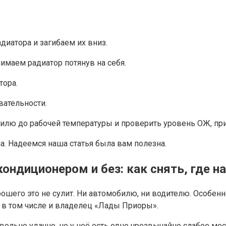
диатора и загибаем их вниз.
маем радиатор потянув на себя.
тора.
вательности.
илю до рабочей температуры и проверить уровень ОЖ, при
а. Надеемся наша статья была вам полезна.
ондиционером и без: как снять, где н
орошего это не сулит. Ни автомобилю, ни водителю. Особен
 в том числе и владелец «Лады Приоры».
ольно удачно, но у неё есть одно чрезвычайно слабое мес