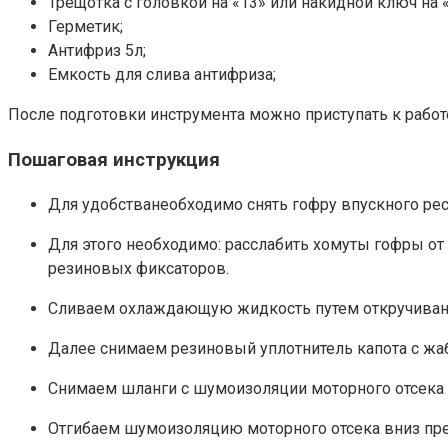
Трещотка с головкой на «13» или накидной ключ на «
Герметик;
Антифриз 5л;
Емкость для слива антифриза;
После подготовки инструмента можно приступать к работ
Пошаговая инструкция
Для удобстванеобходимо снять гофру впускного рес
Для этого необходимо: расслабить хомуты гофры от 
резиновых фиксаторов.
Сливаем охлаждающую жидкость путем откручивания
Далее снимаем резиновый уплотнитель капота с жа
Снимаем шланги с шумоизоляции моторного отсека (
Отгибаем шумоизоляцию моторного отсека вниз пред