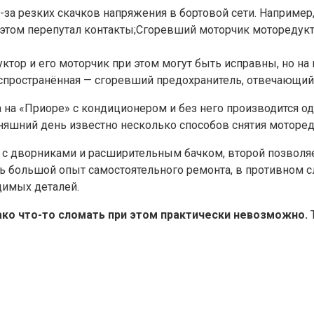
з-за резких скачков напряжения в бортовой сети. Например
 этом перепутал контакты;Сгоревший моторчик моторедукт
тор и его моторчик при этом могут быть исправны, но на 
аспространённая — сгоревший предохранитель, отвечающий
а на «Приоре» с кондиционером и без него производится о
годняшний день известно несколько способов снятия моторе
е с дворниками и расширительным бачком, второй позволяе
ь большой опыт самостоятельного ремонта, в противном 
димых деталей.
ако что-то сломать при этом практически невозможно.
Т