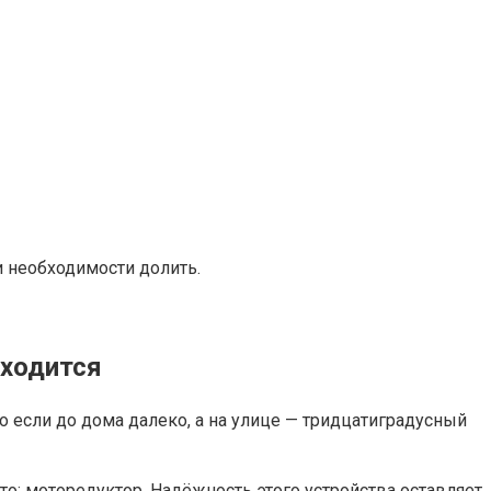
 необходимости долить.
аходится
но если до дома далеко, а на улице — тридцатиградусный
то: моторедуктор. Надёжность этого устройства оставляет