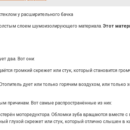
стеклом у расширительного бачка
т толстым слоем шумоизолирующего материала.
Этот матер
т два. Вот они:
даётся громкий скрежет или стук, который становится гро
Отопитель дует или только горячим воздухом, или только
м причинам. Вот самые распространённые из них:
естерён моторедуктора. Обломки зуба вращаются вместе с
ерный глухой скрежет или стук, который отлично слышен 