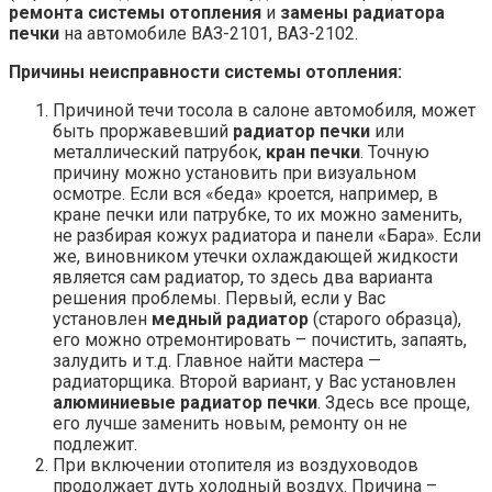
ремонта системы отопления
и
замены радиатора
печки
на автомобиле ВАЗ-2101, ВАЗ-2102.
Причины неисправности системы отопления:
Причиной течи тосола в салоне автомобиля, может
быть проржавевший
радиатор печки
или
металлический патрубок,
кран печки
. Точную
причину можно установить при визуальном
осмотре. Если вся «беда» кроется, например, в
кране печки или патрубке, то их можно заменить,
не разбирая кожух радиатора и панели «Бара». Если
же, виновником утечки охлаждающей жидкости
является сам радиатор, то здесь два варианта
решения проблемы. Первый, если у Вас
установлен
медный радиатор
(старого образца),
его можно отремонтировать – почистить, запаять,
залудить и т.д. Главное найти мастера —
радиаторщика. Второй вариант, у Вас установлен
алюминиевые радиатор печки
. Здесь все проще,
его лучше заменить новым, ремонту он не
подлежит.
При включении отопителя из воздуховодов
продолжает дуть холодный воздух. Причина –